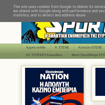
This site uses cookies from Google to deliver its servic
are shared with Google along with performance and secu
statistics, and to detect and address abuse.
Αρχική σελίδα
Α΄ ΕΠΣΝΕ
Κύπελλο ΕΠΣΝΕ
Α2΄ ΕΣΠΕΚΕΛ Κορασίδων
Μικτό Πρωτάθλημα ΕΣ