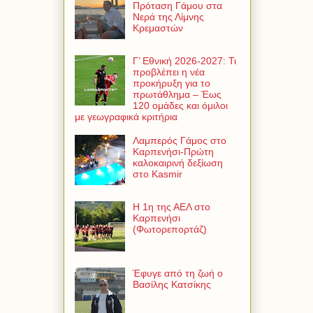
Πρόταση Γάμου στα
Νερά της Λίμνης
Κρεμαστών
Γ’ Εθνική 2026-2027: Τι
προβλέπει η νέα
προκήρυξη για το
πρωτάθλημα – Έως
120 ομάδες και όμιλοι
με γεωγραφικά κριτήρια
Λαμπερός Γάμος στο
Καρπενήσι-Πρώτη
καλοκαιρινή δεξίωση
στο Kasmir
Η 1η της ΑΕΛ στο
Καρπενήσι
(Φωτορεπορτάζ)
Έφυγε από τη ζωή ο
Βασίλης Κατσίκης