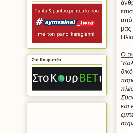
άνθ
επισ
από 
μας 
Ηλία
Ο σ
Στο Κουρμπέτι
"Κα
δικό
παρ
πλέ
Σύσσ
και 
εμπε
στην