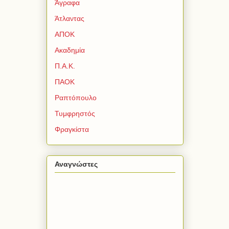
Άγραφα
Άτλαντας
ΑΠΟΚ
Ακαδημία
Π.Α.Κ.
ΠΑΟΚ
Ραπτόπουλο
Τυμφρηστός
Φραγκίστα
Αναγνώστες