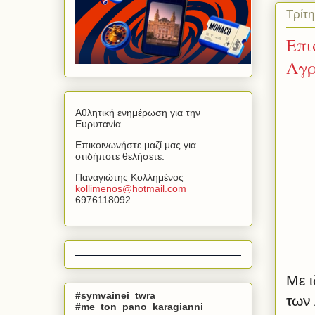
Τρίτη
Επι
Αγρ
Αθλητική ενημέρωση για την
Ευρυτανία.
Επικοινωνήστε μαζί μας για
οτιδήποτε θελήσετε.
Παναγιώτης Κολλημένος
kollimenos
@
hotmail
.
com
6976118092
Με ι
#symvainei_twra
των 
#me_ton_pano_karagianni