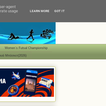
user-agent
erate usage
LEARN MORE
GOT IT
Women΄s Futsal Championship
ουά Μπάσκετ(2026)