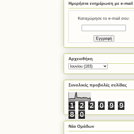
Ημερήσια ενημέρωση με e-mail
Καταχώρησε το e-mail σου:
Αρχειοθήκη
Συνολικές προβολές σελίδας
1
2
2
0
9
9
8
0
Νέα Ομάδων