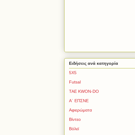
Ειδήσεις ανά κατηγορία
5Χ5
Futsal
TAE KWON-DO
Α΄ ΕΠΣΝΕ
Αφιερώματα
Βίντεο
Βόλεϊ