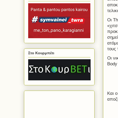
αποκ
τελι
Οι
Th
«χιτσ
προκ
σημε
ατόμ
τους 
Στο Κουρμπέτι
Οι νι
Body
Και ο
αποζ