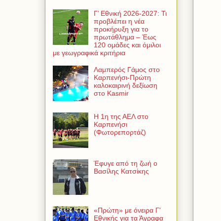
Γ’ Εθνική 2026-2027: Τι
προβλέπει η νέα
προκήρυξη για το
πρωτάθλημα – Έως
120 ομάδες και όμιλοι
με γεωγραφικά κριτήρια
Λαμπερός Γάμος στο
Καρπενήσι-Πρώτη
καλοκαιρινή δεξίωση
στο Kasmir
Η 1η της ΑΕΛ στο
Καρπενήσι
(Φωτορεπορτάζ)
Έφυγε από τη ζωή ο
Βασίλης Κατσίκης
«Πρώτη» με όνειρα Γ'
Εθνικής για τα Άγραφα