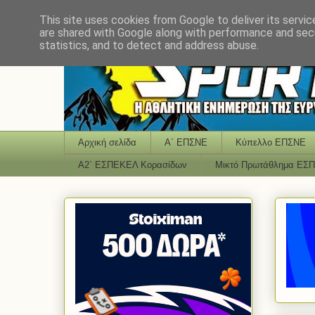
This site uses cookies from Google to deliver its servic
are shared with Google along with performance and secu
statistics, and to detect and address abuse.
Αρχική σελίδα
Α΄ ΕΠΣΝΕ
Κύπελλο ΕΠΣΝΕ
Α2΄ ΕΣΠΕΚΕΛ Κορασίδων
Μικτό Πρωτάθλημα ΕΣ