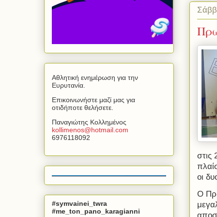
Σάββ
Πρω
Αθλητική ενημέρωση για την
Ευρυτανία.
Επικοινωνήστε μαζί μας για
οτιδήποτε θελήσετε.
Παναγιώτης Κολλημένος
kollimenos
@
hotmail
.
com
6976118092
στις
πλαί
οι δυ
Ο Πρω
#symvainei_twra
μεγα
#me_ton_pano_karagianni
αποσ