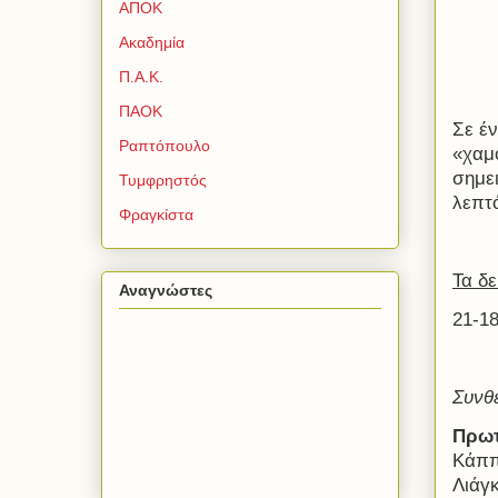
ΑΠΟΚ
Ακαδημία
Π.Α.Κ.
ΠΑΟΚ
Σε έ
Ραπτόπουλο
«χαμ
σημει
Τυμφρηστός
λεπτ
Φραγκίστα
Τα δ
Αναγνώστες
21-18
Συνθ
Πρω
Κάππα
Λιάγκ