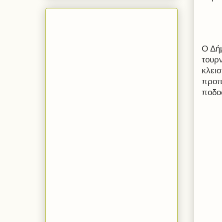
Ο Δή
τουρ
κλει
προπ
ποδοσ