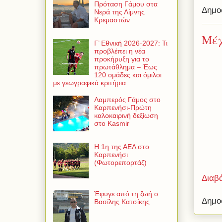
Πρόταση Γάμου στα
Δημο
Νερά της Λίμνης
Κρεμαστών
Μέχ
Γ’ Εθνική 2026-2027: Τι
προβλέπει η νέα
προκήρυξη για το
πρωτάθλημα – Έως
120 ομάδες και όμιλοι
με γεωγραφικά κριτήρια
Λαμπερός Γάμος στο
Καρπενήσι-Πρώτη
καλοκαιρινή δεξίωση
στο Kasmir
Η 1η της ΑΕΛ στο
Καρπενήσι
(Φωτορεπορτάζ)
Διαβ
Έφυγε από τη ζωή ο
Δημο
Βασίλης Κατσίκης