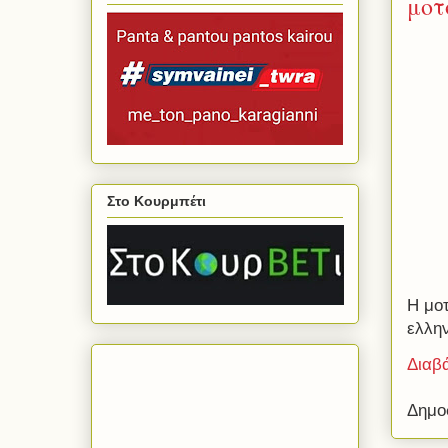
μοτ
Στο Κουρμπέτι
Η μοτ
ελλην
Διαβ
Δημο