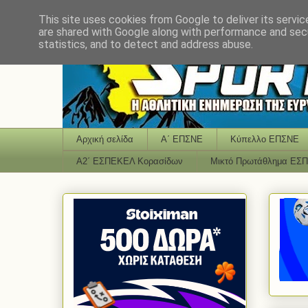
This site uses cookies from Google to deliver its servic
are shared with Google along with performance and secu
statistics, and to detect and address abuse.
Αρχική σελίδα
Α΄ ΕΠΣΝΕ
Κύπελλο ΕΠΣΝΕ
Α2΄ ΕΣΠΕΚΕΛ Κορασίδων
Μικτό Πρωτάθλημα ΕΣ