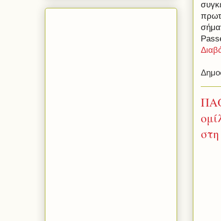
συγκε
πρωτ
σήμα
Pass
Διαβ
Δημο
ΠΑΟ
ομί
στη