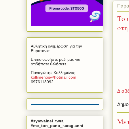
Παρα
Το 
στη
Αθλητική ενημέρωση για την
Ευρυτανία.
Επικοινωνήστε μαζί μας για
οτιδήποτε θελήσετε.
Παναγιώτης Κολλημένος
kollimenos
@
hotmail
.
com
6976118092
Διαβ
Δημο
Μετ
#symvainei_twra
#me_ton_pano_karagianni