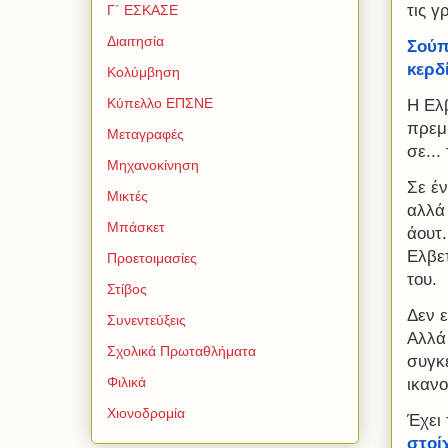
τις γ
Γ΄ ΕΣΚΑΣΕ
Διαιτησία
Σούπ
κερδ
Κολύμβηση
Κύπελλο ΕΠΣΝΕ
Η Ελβ
πρεμι
Μεταγραφές
σε...
Μηχανοκίνηση
Σε έ
Μικτές
αλλά 
Μπάσκετ
άουτ
Ελβετ
Προετοιμασίες
του.
Στίβος
Δεν ε
Συνεντεύξεις
Αλλά 
Σχολικά Πρωταθλήματα
συγκ
Φιλικά
ικανο
Χιονοδρομία
Έχει
στοί