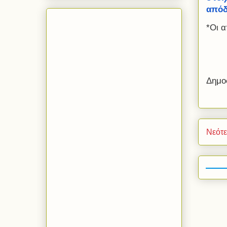
απόδ
*Οι α
Δημο
Νεότ