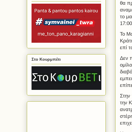
θα πρ
αναμ
το μα
17:00
Το Μ
Κράτη
επί τ
Δεν 
Στο Κουρμπέτι
ομίλο
διαβό
εμπε
επίπε
Στην
την Κ
ανατ
στέρη
επιχε