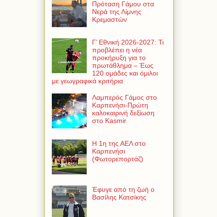
Πρόταση Γάμου στα
Νερά της Λίμνης
Κρεμαστών
Γ’ Εθνική 2026-2027: Τι
προβλέπει η νέα
προκήρυξη για το
πρωτάθλημα – Έως
120 ομάδες και όμιλοι
με γεωγραφικά κριτήρια
Λαμπερός Γάμος στο
Καρπενήσι-Πρώτη
καλοκαιρινή δεξίωση
στο Kasmir
Η 1η της ΑΕΛ στο
Καρπενήσι
(Φωτορεπορτάζ)
Έφυγε από τη ζωή ο
Βασίλης Κατσίκης