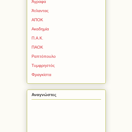
Άγραφα
Άτλαντας
ΑΠΟΚ
Ακαδημία
Π.Α.Κ.
ΠΑΟΚ
Ραπτόπουλο
Τυμφρηστός
Φραγκίστα
Αναγνώστες