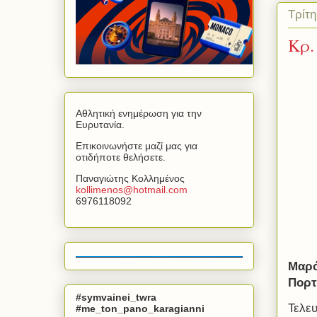
Τρίτη
Kρ.
Αθλητική ενημέρωση για την
Ευρυτανία.
Επικοινωνήστε μαζί μας για
οτιδήποτε θελήσετε.
Παναγιώτης Κολλημένος
kollimenos
@
hotmail
.
com
6976118092
Μαρό
Πορτ
#symvainei_twra
Τελε
#me_ton_pano_karagianni