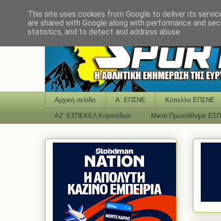
This site uses cookies from Google to deliver its servic
are shared with Google along with performance and secu
statistics, and to detect and address abuse.
Αρχική σελίδα
Α΄ ΕΠΣΝΕ
Κύπελλο ΕΠΣΝΕ
Α2΄ ΕΣΠΕΚΕΛ Κορασίδων
Μικτό Πρωτάθλημα ΕΣ