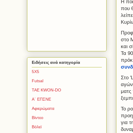
Η ποι
που θ
λείπε
Κυρίω
Προφα
στο 
και σ
Τα 90
πρόκρ
Ειδήσεις ανά κατηγορία
συνδ
5Χ5
Στο '
Futsal
αγώνα
TAE KWON-DO
ματς
ξεμπ
Α΄ ΕΠΣΝΕ
Το ρο
Αφιερώματα
προη
Βίντεο
για τ
Βόλεϊ
δυνα