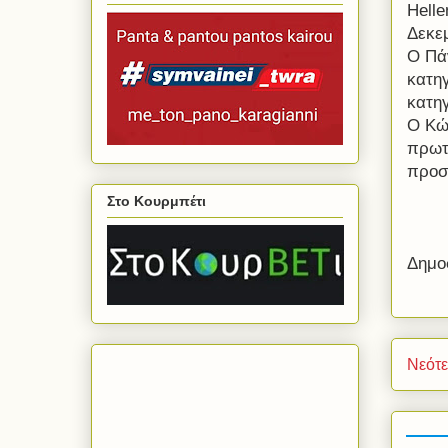
Helle
Δεκεμ
Ο Πά
κατηγ
κατη
Ο Κώ
πρωτ
προσ
Στο Κουρμπέτι
Δημο
Νεότ