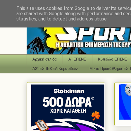
This site uses cookies from Google to deliver its servic
are shared with Google along with performance and secu
statistics, and to detect and address abuse.
Αρχική σελίδα
Α΄ ΕΠΣΝΕ
Κύπελλο ΕΠΣΝΕ
Α2΄ ΕΣΠΕΚΕΛ Κορασίδων
Μικτό Πρωτάθλημα ΕΣ