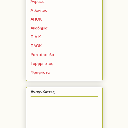
Άγραφα
Άτλαντας
ΑΠΟΚ
Ακαδημία
Π.Α.Κ.
ΠΑΟΚ
Ραπτόπουλο
Τυμφρηστός
Φραγκίστα
Αναγνώστες