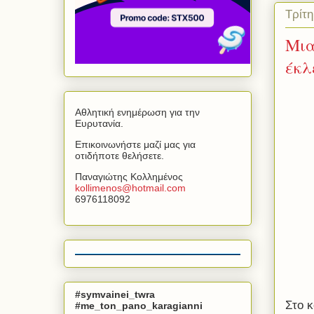
Τρίτη
Μια
έκλ
Αθλητική ενημέρωση για την
Ευρυτανία.
Επικοινωνήστε μαζί μας για
οτιδήποτε θελήσετε.
Παναγιώτης Κολλημένος
kollimenos
@
hotmail
.
com
6976118092
#symvainei_twra
Στο κ
#me_ton_pano_karagianni