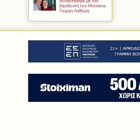
συναντήθηκε με τον
διευθυντή του Montana
Γιώργο Λαθύρη