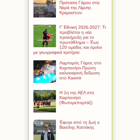
Πρόταση Γάμου στα
Νερά της Λίμνης
Κρεμαστών
Γ’ Εθνική 2026-2027: Τι
προβλέπει η νέα
προκήρυξη για το
πρωτάθλημα – Έως
120 ομάδες και όμιλοι
με γεωγραφικά κριτήρια
Λαμπερός Γάμος στο
Καρπενήσι-Πρώτη
καλοκαιρινή δεξίωση
στο Kasmir
Η 1η της ΑΕΛ στο
Καρπενήσι
(Φωτορεπορτάζ)
Έφυγε από τη ζωή ο
Βασίλης Κατσίκης