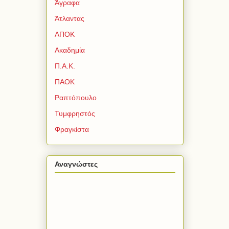
Άγραφα
Άτλαντας
ΑΠΟΚ
Ακαδημία
Π.Α.Κ.
ΠΑΟΚ
Ραπτόπουλο
Τυμφρηστός
Φραγκίστα
Αναγνώστες