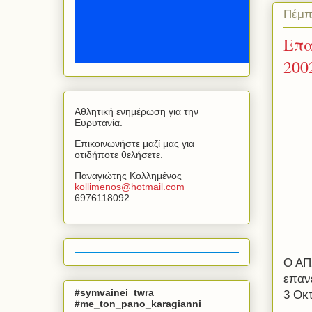
Πέμπ
Επα
200
Αθλητική ενημέρωση για την
Ευρυτανία.
Επικοινωνήστε μαζί μας για
οτιδήποτε θελήσετε.
Παναγιώτης Κολλημένος
kollimenos
@
hotmail
.
com
6976118092
Ο ΑΠ
επανε
#symvainei_twra
3 Οκ
#me_ton_pano_karagianni