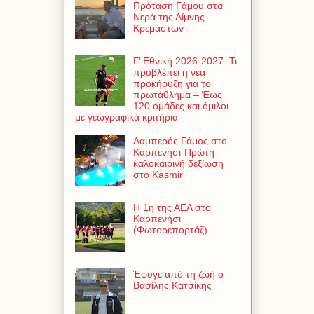
Πρόταση Γάμου στα
Νερά της Λίμνης
Κρεμαστών
Γ’ Εθνική 2026-2027: Τι
προβλέπει η νέα
προκήρυξη για το
πρωτάθλημα – Έως
120 ομάδες και όμιλοι
με γεωγραφικά κριτήρια
Λαμπερός Γάμος στο
Καρπενήσι-Πρώτη
καλοκαιρινή δεξίωση
στο Kasmir
Η 1η της ΑΕΛ στο
Καρπενήσι
(Φωτορεπορτάζ)
Έφυγε από τη ζωή ο
Βασίλης Κατσίκης