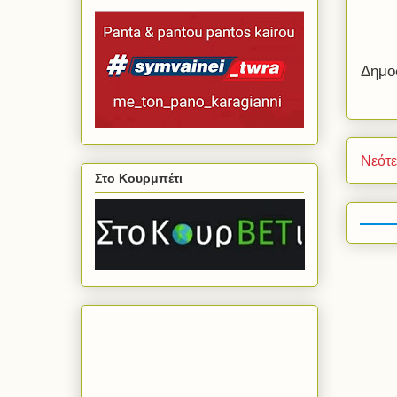
Δημο
Νεότ
Στο Κουρμπέτι