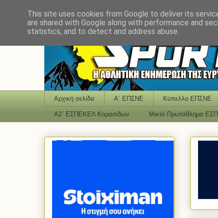
This site uses cookies from Google to deliver its servic
are shared with Google along with performance and secu
statistics, and to detect and address abuse.
Αρχική σελίδα
Α΄ ΕΠΣΝΕ
Κύπελλο ΕΠΣΝΕ
Α2΄ ΕΣΠΕΚΕΛ Κορασίδων
Μικτό Πρωτάθλημα ΕΣ