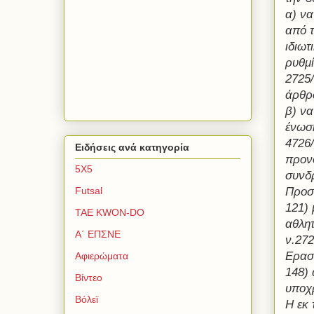
α) να
από τ
ιδιωτ
ρυθμί
2725/
άρθρο
β) να
ένωση
4726
Ειδήσεις ανά κατηγορία
προνο
5Χ5
συνδ
Προσθ
Futsal
121) 
TAE KWON-DO
αθλητ
Α΄ ΕΠΣΝΕ
ν.272
Ερασι
Αφιερώματα
148) 
Βίντεο
υποχ
Βόλεϊ
Η εκ 