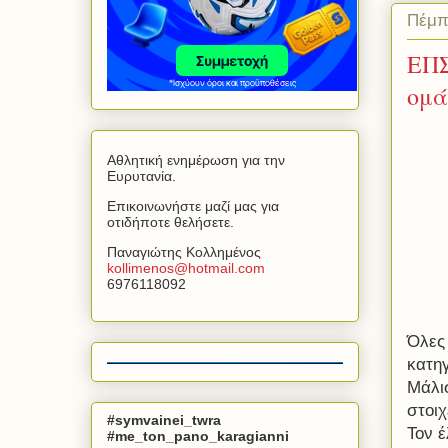
Πέμπ
ΕΠΣ
ομά
Αθλητική ενημέρωση για την
Ευρυτανία.
Επικοινωνήστε μαζί μας για
οτιδήποτε θελήσετε.
Παναγιώτης Κολλημένος
kollimenos
@
hotmail
.
com
6976118092
Όλες 
κατηγ
Μάλι
στοιχ
#symvainei_twra
Τον έ
#me_ton_pano_karagianni