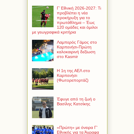
Γ’ Εθνική 2026-2027: Τι
προβλέπει η νέα
προκήρυξη για το
πρωτάθλημα – Έως
120 ομάδες και όμιλοι
με γεωγραφικά κριτήρια
Λαμπερός Γάμος στο
Καρπενήσι-Πρώτη
καλοκαιρινή δεξίωση
στο Kasmir
Η 1η της ΑΕΛ στο
Καρπενήσι
(Φωτορεπορτάζ)
Έφυγε από τη ζωή ο
Βασίλης Κατσίκης
«Πρώτη» με όνειρα Γ'
Εθνικής για τα Άγραφα