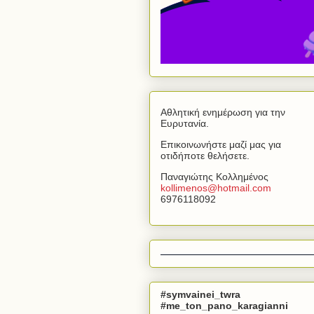
Αθλητική ενημέρωση για την
Ευρυτανία.
Επικοινωνήστε μαζί μας για
οτιδήποτε θελήσετε.
Παναγιώτης Κολλημένος
kollimenos
@
hotmail
.
com
6976118092
#symvainei_twra
#me_ton_pano_karagianni