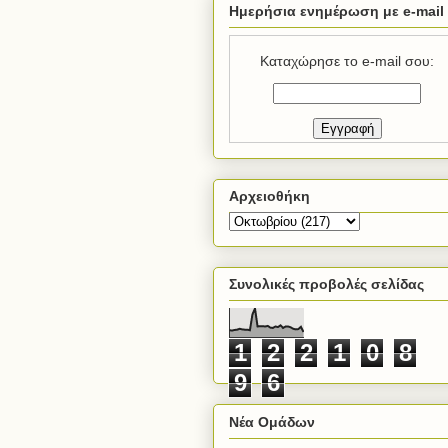
Ημερήσια ενημέρωση με e-mail
Καταχώρησε το e-mail σου:
Αρχειοθήκη
Συνολικές προβολές σελίδας
1
2
2
1
0
8
9
6
Νέα Ομάδων