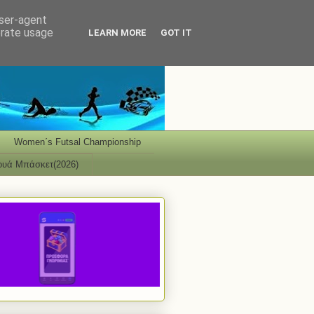
user-agent
erate usage
LEARN MORE
GOT IT
Women΄s Futsal Championship
ουά Μπάσκετ(2026)