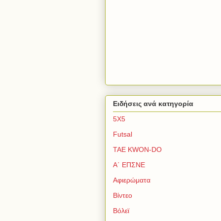
Ειδήσεις ανά κατηγορία
5Χ5
Futsal
TAE KWON-DO
Α΄ ΕΠΣΝΕ
Αφιερώματα
Βίντεο
Βόλεϊ