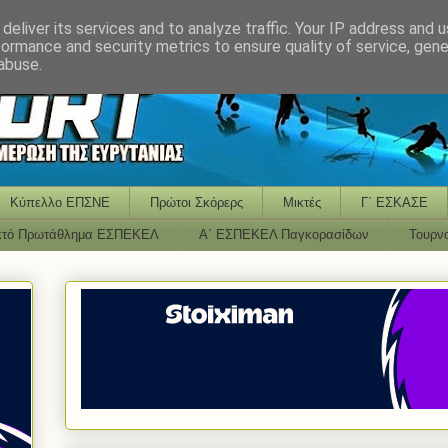
deliver its services and to analyze traffic. Your IP address and 
formance and security metrics to ensure quality of service, gen
abuse.
Κύπελλο ΕΠΣΝΕ
Πρώτοι Σκόρερς
Μικτές
Γ΄ ΕΣΚΑΣΕ
κτό Πρωτάθλημα ΕΣΠΕΚΕΛ
Α΄ ΕΣΠΕΚΕΛ Παγκορασίδων
Τουρν