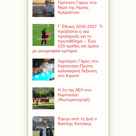
Πρόταση Γάμου στα
Νερά της Λίμνης
Κρεμαστών
Γ’ Εθνική 2026-2027: Τι
προβλέπει η νέα
προκήρυξη για το
πρωτάθλημα – Έως
120 ομάδες και όμιλοι
με γεωγραφικά κριτήρια
Λαμπερός Γάμος στο
Καρπενήσι-Πρώτη
καλοκαιρινή δεξίωση
στο Kasmir
Η 1η της ΑΕΛ στο
Καρπενήσι
(Φωτορεπορτάζ)
Έφυγε από τη ζωή ο
Βασίλης Κατσίκης