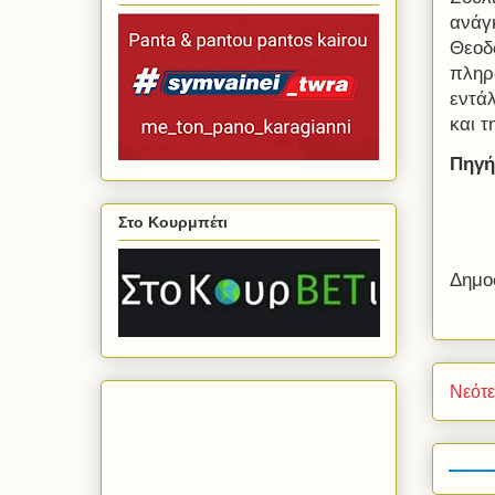
ανάγ
Θεοδ
πληρ
εντά
και 
Πηγή
Στο Κουρμπέτι
Δημο
Νεότ