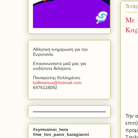
Τετά
Με 
Καρ
Αθλητική ενημέρωση για την
Ευρυτανία.
Επικοινωνήστε μαζί μας για
οτιδήποτε θελήσετε.
Παναγιώτης Κολλημένος
kollimenos
@
hotmail
.
com
6976118092
Την 
επιτ
#symvainei_twra
προμ
#me_ton_pano_karagianni
Σουλι