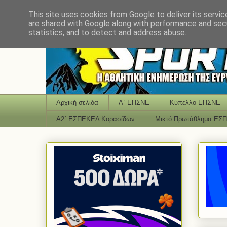
This site uses cookies from Google to deliver its servic
are shared with Google along with performance and secu
statistics, and to detect and address abuse.
Αρχική σελίδα
Α΄ ΕΠΣΝΕ
Κύπελλο ΕΠΣΝΕ
Α2΄ ΕΣΠΕΚΕΛ Κορασίδων
Μικτό Πρωτάθλημα ΕΣ