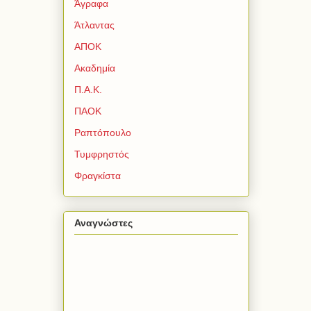
Άγραφα
Άτλαντας
ΑΠΟΚ
Ακαδημία
Π.Α.Κ.
ΠΑΟΚ
Ραπτόπουλο
Τυμφρηστός
Φραγκίστα
Αναγνώστες