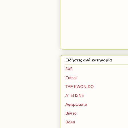
Ειδήσεις ανά κατηγορία
5Χ5
Futsal
TAE KWON-DO
Α΄ ΕΠΣΝΕ
Αφιερώματα
Βίντεο
Βόλεϊ