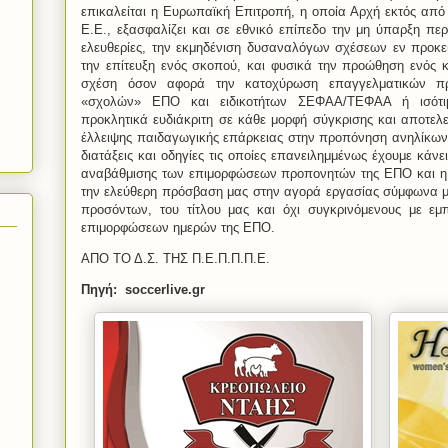
επικαλείται η Ευρωπαϊκή Επιτροπή, η οποία Αρχή εκτός από
Ε.Ε., εξασφαλίζει και σε εθνικό επίπεδο την μη ύπαρξη πε
ελευθερίες, την εκμηδένιση δυσαναλόγων σχέσεων εν προκ
την επίτευξη ενός σκοπού, και φυσικά την προώθηση ενός 
σχέση όσον αφορά την κατοχύρωση επαγγελματικών πρ
«σχολών» ΕΠΟ και ειδικοτήτων ΣΕΦΑΑ/ΤΕΦΑΑ ή ισότιμ
προκλητικά ευδιάκριτη σε κάθε μορφή σύγκρισης και αποτελε
έλλειψης παιδαγωγικής επάρκειας στην προπόνηση ανηλίκων,
διατάξεις και οδηγίες τις οποίες επανειλημμένως έχουμε κάνε
αναβάθμισης των επιμορφώσεων προπονητών της ΕΠΟ και η 
την ελεύθερη πρόσβαση μας στην αγορά εργασίας σύμφωνα μ
προσόντων, του τίτλου μας και όχι συγκρινόμενους με εμ
επιμορφώσεων ημερών της ΕΠΟ.
ΑΠΟ ΤΟ Δ.Σ. ΤΗΣ Π.Ε.Π.Π.Π.Ε.
Πηγή: soccerlive.gr