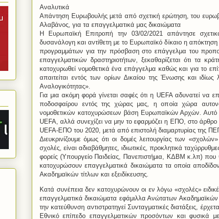
Αναλυτικά
Απάντηση Ευρωβουλής μετά από σχετική ερώτηση, του ευρωβ
Αλαβάνος, για τα επαγγελματικά μας δικαιώματα
Η Ευρωπαϊκή Επιτροπή την 03/02/2021 απάντησε σχετικά
δυσανάλογη και αντίθετη με το Ευρωπαϊκό δίκαιο η απόκτηση
προγραμμάτων για την πρόσβαση στο επάγγελμα του προπο
επαγγελματικών δραστηριοτήτων, ξεκαθαρίζεται ότι τα κρά
κατοχυρωθεί νομοθετικά ένα επάγγελμα καθώς και για το επίπ
απαιτείται εντός των ορίων Δικαίου της Ένωσης και ιδίως
Αναλογικότητας».
Για μια ακόμη φορά γίνεται σαφές ότι η UEFA αδυνατεί να 
ποδοσφαίρου εντός της χώρας μας, η οποία χώρα αυτονό
νομοθετικών κατοχυρώσεων βάση Ευρωπαϊκών Αρχών. Αυτό φρ
UEFA, αλλά συνεχίζει να μην το εφαρμόζει η ΕΠΟ, στο άρθρο
UEFA-ΕΠΟ του 2020, μετά από επιστολή διαμαρτυρίας της ΠΕ
Διευκρινίζουμε όμως ότι οι δομές λειτουργίας των «σχολών
σχολές, είναι αδιαβάθμητες, ιδιωτικές, προκλητικά ταχύρρυθμε
φορείς (Υπουργείο Παιδείας, Πανεπιστήμια, ΚΔΒΜ κ.λπ) που
κατοχυρώσουν επαγγελματικά δικαιώματα τα οποία αποδίδον
Ακαδημαϊκών τίτλων και εξειδίκευσης.
Κατά συνέπεια δεν κατοχυρώνουν οι εν λόγω «σχολές» ειδικ
επαγγελματικά δικαιώματα εφάμιλλα Ανώτατων Ακαδημαϊκών 
την κατεύθυνση αντιστρατηγεί Συνταγματικές διατάξεις, έρχε
Εθνικό επίπεδο επαγγελματικών προσόντων και φυσικά με