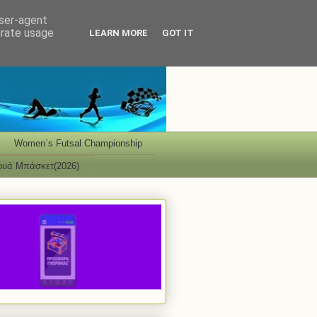
user-agent
erate usage
LEARN MORE
GOT IT
Women΄s Futsal Championship
ουά Μπάσκετ(2026)