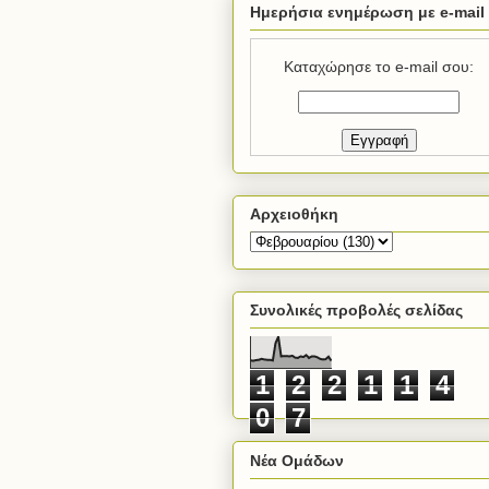
Ημερήσια ενημέρωση με e-mail
Καταχώρησε το e-mail σου:
Αρχειοθήκη
Συνολικές προβολές σελίδας
1
2
2
1
1
4
0
7
Νέα Ομάδων