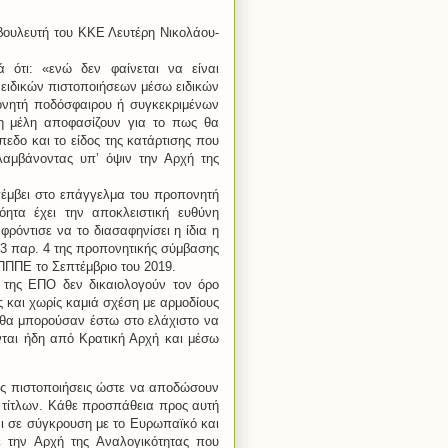
ουλευτή του ΚΚΕ Λευτέρη Νικολάου-
 ότι: «ενώ δεν φαίνεται να είναι
 ειδικών πιστοποιήσεων μέσω ειδικών
νητή ποδόσφαιρου ή συγκεκριμένων
τη μέλη αποφασίζουν για το πως θα
εδο και το είδος της κατάρτισης που
 λαμβάνοντας υπ’ όψιν την Αρχή της
επέμβει στο επάγγελμα του προπονητή
ητα έχει την αποκλειστική ευθύνη
όντισε να το διασαφηνίσει η ίδια η
 3 παρ. 4 της προπονητικής σύμβασης
ΠΠΠΕ το Σεπτέμβριο του 2019.
» της ΕΠΟ δεν δικαιολογούν τον όρο
ς και χωρίς καμιά σχέση με αρμοδίους
 θα μπορούσαν έστω στο ελάχιστο να
ται ήδη από Κρατική Αρχή και μέσω
ές πιστοποιήσεις ώστε να αποδώσουν
τίτλων. Κάθε προσπάθεια προς αυτή
ται σε σύγκρουση με το Ευρωπαϊκό και
 την Αρχή της Αναλογικότητας που