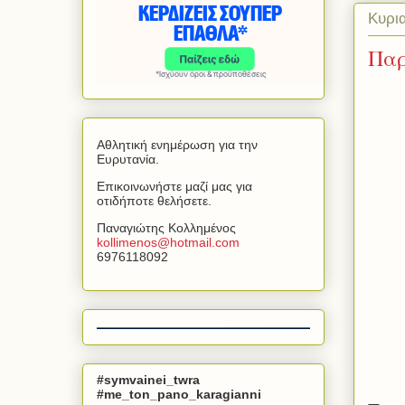
Κυρι
Παρ
Αθλητική ενημέρωση για την
Ευρυτανία.
Επικοινωνήστε μαζί μας για
οτιδήποτε θελήσετε.
Παναγιώτης Κολλημένος
kollimenos
@
hotmail
.
com
6976118092
#symvainei_twra
#me_ton_pano_karagianni