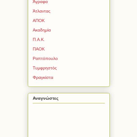
Άγραφα
Άτλαντας
ΑΠΟΚ
Ακαδημία
Π.Α.Κ.
ΠΑΟΚ
Ραπτόπουλο
Τυμφρηστός
Φραγκίστα
Αναγνώστες