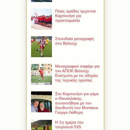
Ποιες ομάδες έρχονται
Καρπενήσι για
προετοιμασία
Σπουδαία μεταγραφή
στο Βελούχι
Μεταγραφικό σαφάρι για
τον ΑΠΟΚ Βελούχι:
Ενίσχυση με τις οδηγίες
της τεχνικής ηγεσίας
Στο Καρπενήσι για γάμο
ο Θαναηλάκης,
συναντήθηκε με τον
διευθυντή του Montana
Γιώργο Λαθύρη
Η 1η ημέρα του
τουρνουά 5Χ5