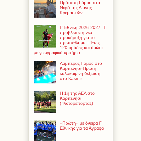
Πρόταση Γάμου στα
Νερά της Λίμνης
Κρεμαστών
Γ’ Εθνική 2026-2027: Τι
προβλέπει η νέα
προκήρυξη για το
πρωτάθλημα – Έως
120 ομάδες και όμιλοι
με γεωγραφικά κριτήρια
Λαμπερός Γάμος στο
Καρπενήσι-Πρώτη
καλοκαιρινή δεξίωση
στο Kasmir
Η 1η της ΑΕΛ στο
Καρπενήσι
(Φωτορεπορτάζ)
«Πρώτη» με όνειρα Γ'
Εθνικής για τα Άγραφα