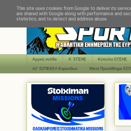
This site uses cookies from Google to deliver its servic
are shared with Google along with performance and secu
statistics, and to detect and address abuse.
Αρχική σελίδα
Α΄ ΕΠΣΝΕ
Κύπελλο ΕΠΣΝΕ
Α2΄ ΕΣΠΕΚΕΛ Κορασίδων
Μικτό Πρωτάθλημα ΕΣ