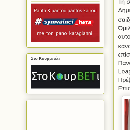
Τη 
Δημή
σαιζ
Όμιλ
αυτο
κάνο
επίσ
Στο Κουρμπέτι
Παν
Lea
Πρέβ
Επι