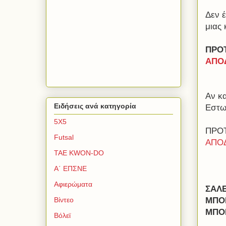
Δεν έ
μιας 
ΠΡΟ
ΑΠΟΔ
Αν κα
Ειδήσεις ανά κατηγορία
Εστω
5Χ5
ΠΡΟ
Futsal
ΑΠΟΔ
TAE KWON-DO
Α΄ ΕΠΣΝΕ
Αφιερώματα
ΣΑΛΕ
ΜΠΟΡ
Βίντεο
ΜΠΟ
Βόλεϊ