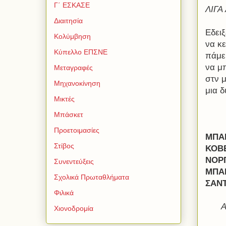
Γ΄ ΕΣΚΑΣΕ
ΛΙΓΑ 
Διαιτησία
Εδειξ
Κολύμβηση
να κε
Κύπελλο ΕΠΣΝΕ
πάμε 
να μπ
Μεταγραφές
στν μ
Μηχανοκίνηση
μια 
Μικτές
Μπάσκετ
Προετοιμασίες
ΜΠΑ
Στίβος
ΚΟΒ
ΝΟΡ
Συνεντεύξεις
ΜΠΑ
Σχολικά Πρωταθλήματα
ΣΑΝ
Φιλικά
Α
Χιονοδρομία