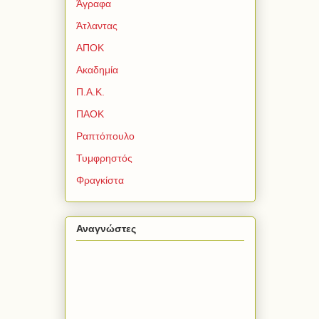
Άγραφα
Άτλαντας
ΑΠΟΚ
Ακαδημία
Π.Α.Κ.
ΠΑΟΚ
Ραπτόπουλο
Τυμφρηστός
Φραγκίστα
Αναγνώστες