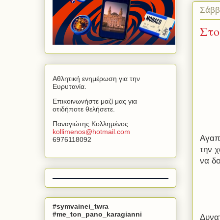
Σάββ
Στο
Αθλητική ενημέρωση για την
Ευρυτανία.
Επικοινωνήστε μαζί μας για
οτιδήποτε θελήσετε.
Παναγιώτης Κολλημένος
kollimenos
@
hotmail
.
com
Αγαπη
6976118092
την χ
να δ
#symvainei_twra
#me_ton_pano_karagianni
Δυνατ