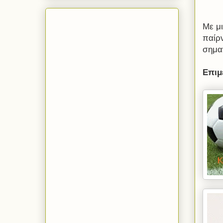
Με μ
παίρ
σημαν
Επιμ