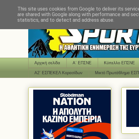
This site uses cookies from Google to deliver its servic
are shared with Google along with performance and secu
statistics, and to detect and address abuse.
Αρχική σελίδα
Α΄ ΕΠΣΝΕ
Κύπελλο ΕΠΣΝΕ
Α2΄ ΕΣΠΕΚΕΛ Κορασίδων
Μικτό Πρωτάθλημα ΕΣ