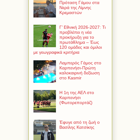
Πρόταση Γάμου στα
Νερά της Λίμνης
Κρεμαστών
Γ’ Εθνική 2026-2027: Τι
προβλέπει η νέα
προκήρυξη για το
πρωτάθλημα – Έως
120 ομάδες και όμιλοι
με γεωγραφικά κριτήρια
Λαμπερός Γάμος στο
Καρπενήσι-Πρώτη
καλοκαιρινή δεξίωση
στο Kasmir
Η 1η της ΑΕΛ στο
Καρπενήσι
(Φωτορεπορτάζ)
Έφυγε από τη ζωή ο
Βασίλης Κατσίκης