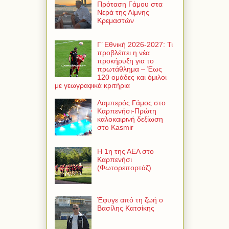
Πρόταση Γάμου στα
Νερά της Λίμνης
Κρεμαστών
Γ’ Εθνική 2026-2027: Τι
προβλέπει η νέα
προκήρυξη για το
πρωτάθλημα – Έως
120 ομάδες και όμιλοι
με γεωγραφικά κριτήρια
Λαμπερός Γάμος στο
Καρπενήσι-Πρώτη
καλοκαιρινή δεξίωση
στο Kasmir
Η 1η της ΑΕΛ στο
Καρπενήσι
(Φωτορεπορτάζ)
Έφυγε από τη ζωή ο
Βασίλης Κατσίκης