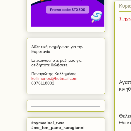
Κυρι
Στο
Αθλητική ενημέρωση για την
Ευρυτανία.
Επικοινωνήστε μαζί μας για
οτιδήποτε θελήσετε.
Παναγιώτης Κολλημένος
kollimenos
@
hotmail
.
com
Αγαπη
6976118092
κινηθ
Θέλει
Θα κ
#symvainei_twra
#me_ton_pano_karagianni