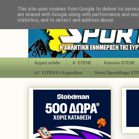
This site uses cookies from Google to deliver its servic
are shared with Google along with performance and secu
statistics, and to detect and address abuse.
Αρχική σελίδα
Α΄ ΕΠΣΝΕ
Κύπελλο ΕΠΣΝΕ
Α2΄ ΕΣΠΕΚΕΛ Κορασίδων
Μικτό Πρωτάθλημα ΕΣ