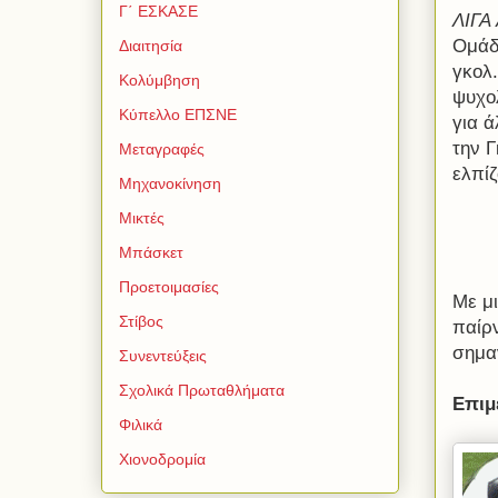
Γ΄ ΕΣΚΑΣΕ
ΛΙΓΑ 
Ομάδ
Διαιτησία
γκολ.
Κολύμβηση
ψυχο
Κύπελλο ΕΠΣΝΕ
για ά
την Γ
Μεταγραφές
ελπίζ
Μηχανοκίνηση
Μικτές
Μπάσκετ
Προετοιμασίες
Με μ
Στίβος
παίρ
σημαν
Συνεντεύξεις
Σχολικά Πρωταθλήματα
Επιμ
Φιλικά
Χιονοδρομία