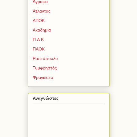
Άγραφα
Άτλαντας
ΑΠΟΚ
Ακαδημία
Π.Α.Κ.
ΠΑΟΚ
Ραπτόπουλο
Τυμφρηστός
Φραγκίστα
Αναγνώστες