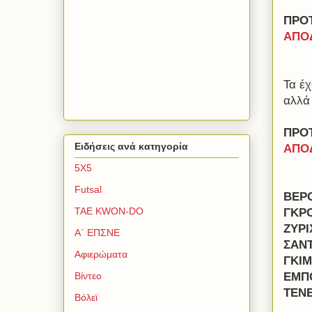
ΠΡΟ
ΑΠΟΔ
Τα έ
αλλά 
ΠΡΟ
Ειδήσεις ανά κατηγορία
ΑΠΟΔ
5Χ5
Futsal
ΒΕΡ
TAE KWON-DO
ΓΚΡ
ΖΥΡΙ
Α΄ ΕΠΣΝΕ
ΣΑΝ
Αφιερώματα
ΓΚΙ
ΕΜΠ
Βίντεο
ΤΕΝ
Βόλεϊ