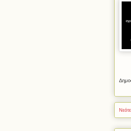
Δημο
Νεότ