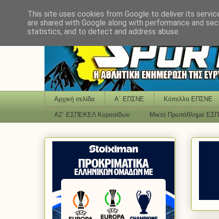
This site uses cookies from Google to deliver its servic
are shared with Google along with performance and secu
statistics, and to detect and address abuse.
Αρχική σελίδα
Α΄ ΕΠΣΝΕ
Κύπελλο ΕΠΣΝΕ
Α2΄ ΕΣΠΕΚΕΛ Κορασίδων
Μικτό Πρωτάθλημα ΕΣ