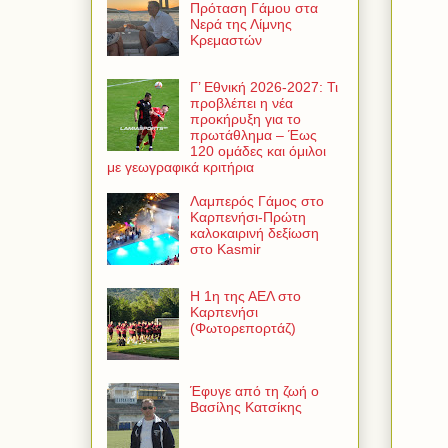
Πρόταση Γάμου στα
Νερά της Λίμνης
Κρεμαστών
Γ’ Εθνική 2026-2027: Τι
προβλέπει η νέα
προκήρυξη για το
πρωτάθλημα – Έως
120 ομάδες και όμιλοι
με γεωγραφικά κριτήρια
Λαμπερός Γάμος στο
Καρπενήσι-Πρώτη
καλοκαιρινή δεξίωση
στο Kasmir
Η 1η της ΑΕΛ στο
Καρπενήσι
(Φωτορεπορτάζ)
Έφυγε από τη ζωή ο
Βασίλης Κατσίκης