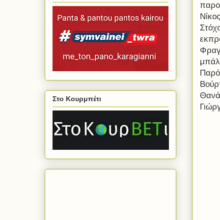
παρο
Νίκος
Στόχο
εκπρ
Φραγ
μπάλ
Παρό
Βούρ
Θανά
Στο Κουρμπέτι
Γιώρ