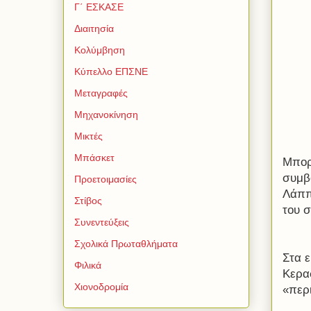
Γ΄ ΕΣΚΑΣΕ
Διαιτησία
Κολύμβηση
Κύπελλο ΕΠΣΝΕ
Μεταγραφές
Μηχανοκίνηση
Μικτές
Μπάσκετ
Μπορ
συμβο
Προετοιμασίες
Λάππ
Στίβος
του 
Συνεντεύξεις
Σχολικά Πρωταθλήματα
Στα ε
Φιλικά
Κερα
Χιονοδρομία
«περ