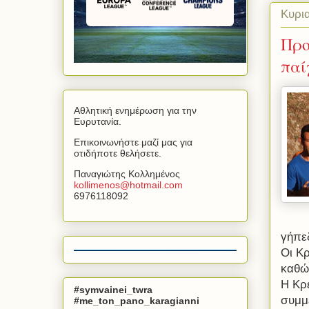
Κυρι
Προ
παί
Αθλητική ενημέρωση για την
Ευρυτανία.
Επικοινωνήστε μαζί μας για
οτιδήποτε θελήσετε.
Παναγιώτης Κολλημένος
kollimenos
@
hotmail
.
com
6976118092
γήπε
Οι Κρ
καθώ
Η Κρ
#symvainei_twra
συμμ
#me_ton_pano_karagianni