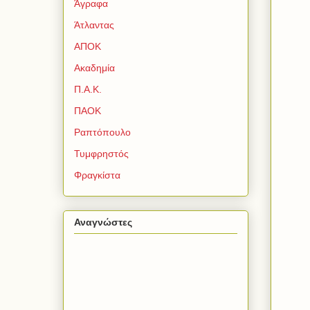
Άγραφα
Άτλαντας
ΑΠΟΚ
Ακαδημία
Π.Α.Κ.
ΠΑΟΚ
Ραπτόπουλο
Τυμφρηστός
Φραγκίστα
Αναγνώστες