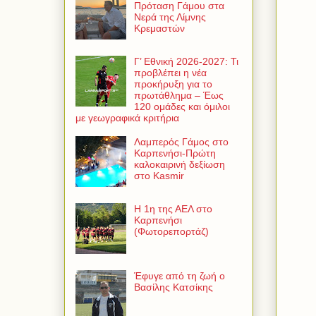
Πρόταση Γάμου στα
Νερά της Λίμνης
Κρεμαστών
Γ’ Εθνική 2026-2027: Τι
προβλέπει η νέα
προκήρυξη για το
πρωτάθλημα – Έως
120 ομάδες και όμιλοι
με γεωγραφικά κριτήρια
Λαμπερός Γάμος στο
Καρπενήσι-Πρώτη
καλοκαιρινή δεξίωση
στο Kasmir
Η 1η της ΑΕΛ στο
Καρπενήσι
(Φωτορεπορτάζ)
Έφυγε από τη ζωή ο
Βασίλης Κατσίκης