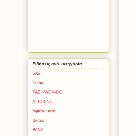
Ειδήσεις ανά κατηγορία
5Χ5
Futsal
TAE KWON-DO
Α΄ ΕΠΣΝΕ
Αφιερώματα
Βίντεο
Βόλεϊ