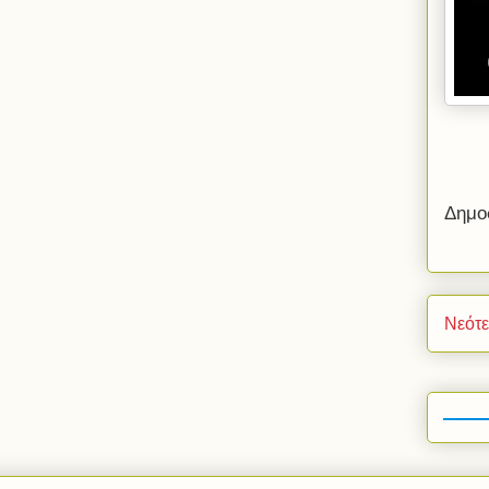
Δημο
Νεότ