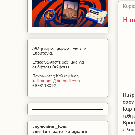
Κυρι
H m
Αθλητική ενημέρωση για την
Ευρυτανία.
Επικοινωνήστε μαζί μας για
οτιδήποτε θελήσετε.
Παναγιώτης Κολλημένος
kollimenos
@
hotmail
.
com
6976118092
Ημέρ
όσον
Καρπε
τέθη
Spor
#symvainei_twra
πλού
#me_ton_pano_karagianni