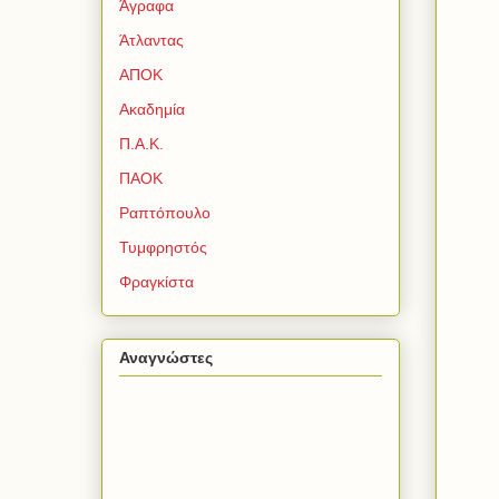
Άγραφα
Άτλαντας
ΑΠΟΚ
Ακαδημία
Π.Α.Κ.
ΠΑΟΚ
Ραπτόπουλο
Τυμφρηστός
Φραγκίστα
Αναγνώστες