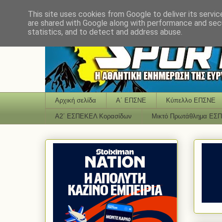
This site uses cookies from Google to deliver its servic
are shared with Google along with performance and secu
statistics, and to detect and address abuse.
Αρχική σελίδα
Α΄ ΕΠΣΝΕ
Κύπελλο ΕΠΣΝΕ
Α2΄ ΕΣΠΕΚΕΛ Κορασίδων
Μικτό Πρωτάθλημα ΕΣ