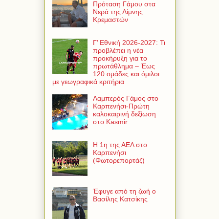
Πρόταση Γάμου στα
Νερά της Λίμνης
Κρεμαστών
Γ’ Εθνική 2026-2027: Τι
προβλέπει η νέα
προκήρυξη για το
πρωτάθλημα – Έως
120 ομάδες και όμιλοι
με γεωγραφικά κριτήρια
Λαμπερός Γάμος στο
Καρπενήσι-Πρώτη
καλοκαιρινή δεξίωση
στο Kasmir
Η 1η της ΑΕΛ στο
Καρπενήσι
(Φωτορεπορτάζ)
Έφυγε από τη ζωή ο
Βασίλης Κατσίκης