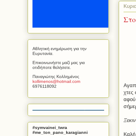
Κυρι
Στο
Αθλητική ενημέρωση για την
Ευρυτανία.
Επικοινωνήστε μαζί μας για
οτιδήποτε θελήσετε.
Παναγιώτης Κολλημένος
kollimenos
@
hotmail
.
com
Αγαπ
6976118092
χτες 
αφού
σήμε
Ξεκιν
#symvainei_twra
#me_ton_pano_karagianni
Καλή