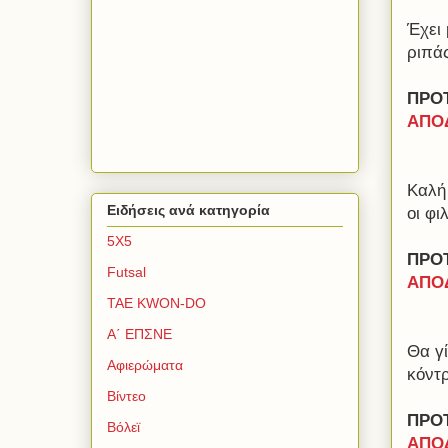
Έχει
ριπάς
ΠΡΟΤ
ΑΠΟΔ
Καλή
Ειδήσεις ανά κατηγορία
οι φι
5Χ5
ΠΡΟ
Futsal
ΑΠΟΔ
TAE KWON-DO
Α΄ ΕΠΣΝΕ
Θα γί
Αφιερώματα
κόντ
Βίντεο
ΠΡΟΤ
Βόλεϊ
ΑΠΟΔ