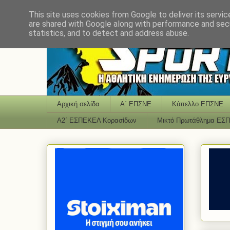
This site uses cookies from Google to deliver its servic
are shared with Google along with performance and secu
statistics, and to detect and address abuse.
Αρχική σελίδα
Α΄ ΕΠΣΝΕ
Κύπελλο ΕΠΣΝΕ
Α2΄ ΕΣΠΕΚΕΛ Κορασίδων
Μικτό Πρωτάθλημα ΕΣ