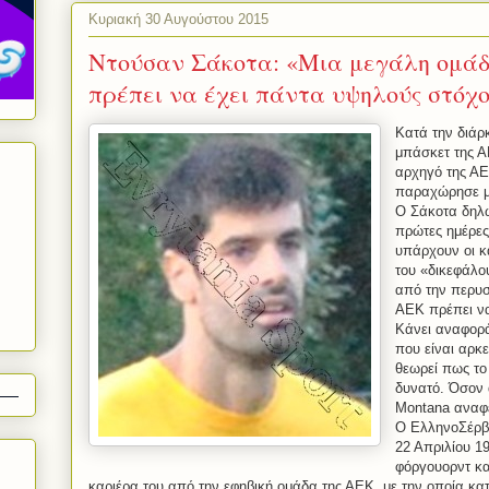
Κυριακή 30 Αυγούστου 2015
Ντούσαν Σάκοτα: «Μια μεγάλη ομάδ
πρέπει να έχει πάντα υψηλούς στόχ
Κατά την διάρ
μπάσκετ της Α
αρχηγό της Α
παραχώρησε μί
Ο Σάκοτα δηλώ
πρώτες ημέρες
υπάρχουν οι κ
του «δικεφάλο
από την περυσ
ΑΕΚ πρέπει να
Κάνει αναφορά
που είναι αρκ
θεωρεί πως το
δυνατό. Όσον 
Montana
αναφέ
Ο ΕλληνοΣέρβ
22 Απριλίου 19
φόργουορντ και
καριέρα του από την εφηβική ομάδα της ΑΕΚ, με την οποία κ