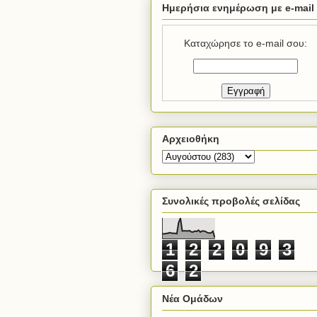
Ημερήσια ενημέρωση με e-mail
Καταχώρησε το e-mail σου:
Αρχειοθήκη
Συνολικές προβολές σελίδας
1
2
2
0
9
3
6
2
Νέα Ομάδων