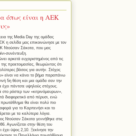
α όπως είναι η ΑΕΚ
ους»
κεια της
Media
Day
της ομάδας
ΕΚ η σελίδα μας επικοινώνησε με τον
ΕΚ Ντούσαν Σάκοτα, που μας
νι-συνέντευξη.
νει αρκετά ευχαριστημένος από τις
 της προετοιμασίας, θεωρώντας ότι
αλύτερες βάσεις για αυτήν. Στόχος
υ» είναι να κάνει το βήμα παραπάνω
ινή 5η θέση και μια ομάδα σαν την
 έχει πάντοτε υψηλούς στόχους.
 στο ρόστερ των «κιτρινόμαυρων»,
ετά διαφορετικό από πέρυσι, ενώ
 πρωτάθλημα θα είναι πολύ πιο
αφορά για το Καρπενήσι και το
ρεται με τα καλύτερα λόγια.
ος Ντούσαν Σάκοτα γεννήθηκε στις
86. Αγωνίζεται στην θέση του
 έχει ύψος 2,10. Ξεκίνησε την
ατέκτησε το Πανελλήνιο πρωτάθλημα