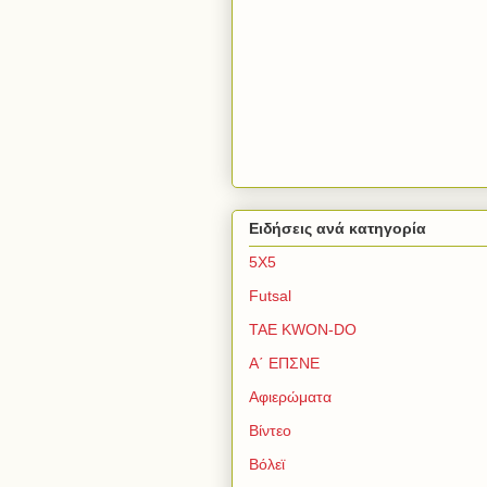
Ειδήσεις ανά κατηγορία
5Χ5
Futsal
TAE KWON-DO
Α΄ ΕΠΣΝΕ
Αφιερώματα
Βίντεο
Βόλεϊ