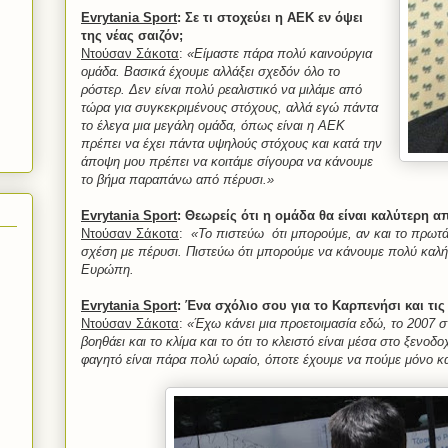
Evrytania
Sport
: Σε τι στοχεύει η ΑΕΚ εν όψει
της νέας σαιζόν;
Ντούσαν Σάκοτα
:
«Είμαστε πάρα πολύ καινούργια
ομάδα. Βασικά έχουμε αλλάξει σχεδόν όλο το
ρόστερ. Δεν είναι πολύ ρεαλιστικό να μιλάμε από
τώρα για συγκεκριμένους στόχους, αλλά εγώ πάντα
το έλεγα μια μεγάλη ομάδα, όπως είναι η ΑΕΚ
πρέπει να έχει πάντα υψηλούς στόχους και κατά την
άποψη μου πρέπει να κοιτάμε σίγουρα να κάνουμε
το βήμα παραπάνω από πέρυσι.»
Evrytania
Sport
: Θεωρείς ότι η ομάδα θα είναι καλύτερη α
Ντούσαν Σάκοτα
:
«Το πιστεύω
ότι μπορούμε, αν και το πρωτ
σχέση με πέρυσι. Πιστεύω ότι μπορούμε να κάνουμε πολύ καλή
Ευρώπη.
Evrytania
Sport
: Ένα σχόλιο σου για το Καρπενήσι και τις
Ντούσαν Σάκοτα
:
«Έχω κάνει μια προετοιμασία εδώ, το 2007 σ
βοηθάει και το κλίμα και το ότι το κλειστό είναι μέσα στο ξενοδ
φαγητό είναι πάρα πολύ ωραίο, όποτε έχουμε να πούμε μόνο κα