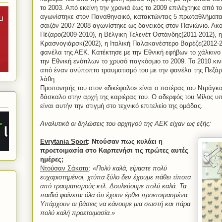
το 2003. Από εκείνη την χρονιά έως το 2009 επιλέχτηκε από τ
αγωνίστηκε στον Παναθηναικό, κατακτώντας 5 πρωταθλήματα
σαιζόν 2007-2008 αγωνίστηκε ως δανεικός στον Πανιώνιο. Ακο
Πέζαρο(2009-2010), η Βέλγικη Τελενέτ Οστάνδης(2011-2012), η
Κρασνογιάρσκ(2002), η Ιταλική Παλακανέστερο Βαρέζε(2012-2
φανέλα της ΑΕΚ. Κατέκτησε με την Εθνική εφήβων το χάλκινο 
την Εθνική ενόπλων το χρυσό παγκόσμιο το 2009. Το 2010 κιν
από έναν ανύποπτο τραυματισμό του με την φανέλα της Πεζάρ
λάθη.
Προπονητής του στον «δικέφαλο» είναι ο πατέρας του Ντράγκ
δάσκαλο στην αρχή της καριέρας του. Ο αδερφός του Μίλος υ
είναι αυτήν την στιγμή στο τεχνικό επιτελείο της ομάδας.
Αναλυτικά οι δηλώσεις του αρχηγού της ΑΕΚ είχαν ως εξής:
Evrytania
Sport
: Ντούσαν πως κυλάει η
προετοιμασία στο Καρπενήσι τις πρώτες αυτές
ημέρες;
Ντούσαν Σάκοτα
:
«Πολύ καλά, είμαστε πολύ
ευχαριστημένοι, χτύπα ξύλο δεν έχουμε πάθει τίποτα
από τραυματισμούς κτλ. Δουλεύουμε πολύ καλά. Τα
παιδιά φαίνεται όλα ότι έχουν έρθει προετοιμασμένα.
Υπάρχουν οι βάσεις να κάνουμε μια σωστή και πάρα
πολύ καλή προετοιμασία.»