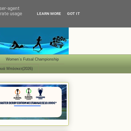
user-agent
erate usage
LEARN MORE
GOT IT
Women΄s Futsal Championship
ουά Μπάσκετ(2026)