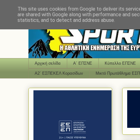
This site uses cookies from Google to deliver its servic
are shared with Google along with performance and secu
statistics, and to detect and address abuse.
Αρχική σελίδα
Α΄ ΕΠΣΝΕ
Κύπελλο ΕΠΣΝΕ
Α2΄ ΕΣΠΕΚΕΛ Κορασίδων
Μικτό Πρωτάθλημα ΕΣ