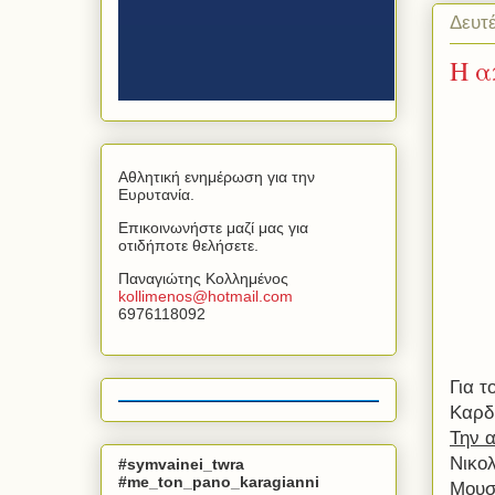
Δευτ
Η α
Αθλητική ενημέρωση για την
Ευρυτανία.
Επικοινωνήστε μαζί μας για
οτιδήποτε θελήσετε.
Παναγιώτης Κολλημένος
kollimenos
@
hotmail
.
com
6976118092
Για 
Καρδί
Την 
Νικο
#symvainei_twra
#me_ton_pano_karagianni
Μουσ