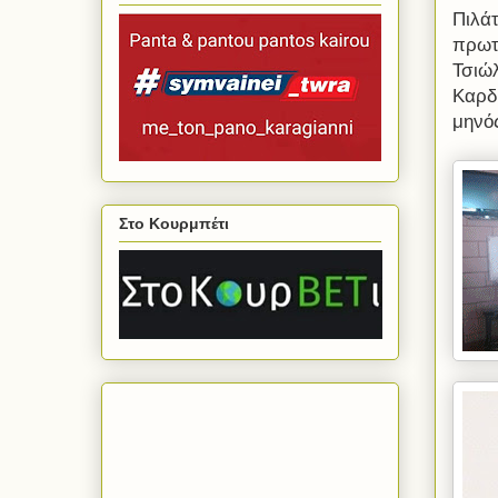
Πιλάτ
πρωτ
Τσιώ
Καρδι
μηνό
Στο Κουρμπέτι