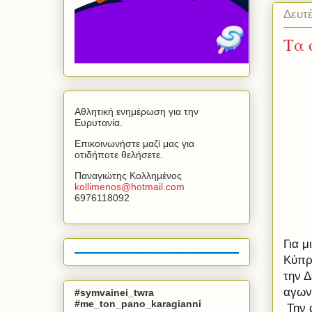
Δευτ
Τα 
Αθλητική ενημέρωση για την
Ευρυτανία.
Επικοινωνήστε μαζί μας για
οτιδήποτε θελήσετε.
Παναγιώτης Κολλημένος
kollimenos
@
hotmail
.
com
6976118092
Για 
Κύπρ
την Δ
αγωνι
#symvainei_twra
#me_ton_pano_karagianni
Την 