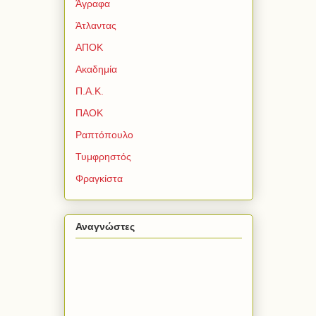
Άγραφα
Άτλαντας
ΑΠΟΚ
Ακαδημία
Π.Α.Κ.
ΠΑΟΚ
Ραπτόπουλο
Τυμφρηστός
Φραγκίστα
Αναγνώστες