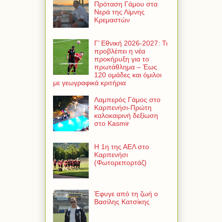
Πρόταση Γάμου στα
Νερά της Λίμνης
Κρεμαστών
Γ’ Εθνική 2026-2027: Τι
προβλέπει η νέα
προκήρυξη για το
πρωτάθλημα – Έως
120 ομάδες και όμιλοι
με γεωγραφικά κριτήρια
Λαμπερός Γάμος στο
Καρπενήσι-Πρώτη
καλοκαιρινή δεξίωση
στο Kasmir
Η 1η της ΑΕΛ στο
Καρπενήσι
(Φωτορεπορτάζ)
Έφυγε από τη ζωή ο
Βασίλης Κατσίκης