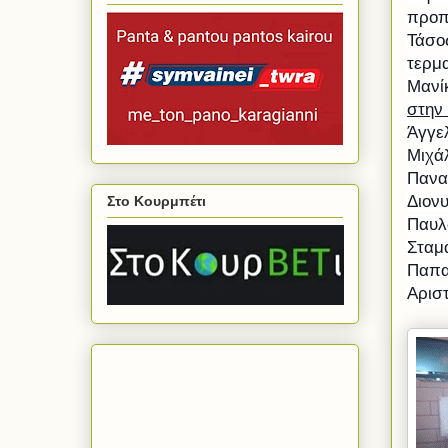
προπ
Τάσο
Μανί
στην
Άγγε
Μιχά
Πανα
Διον
Στο Κουρμπέτι
Παυλ
Σταμ
Παπα
Αρισ