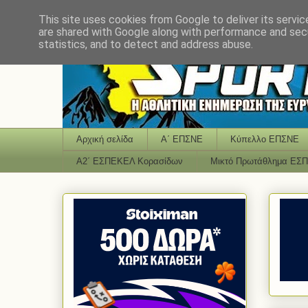
This site uses cookies from Google to deliver its servic
are shared with Google along with performance and secu
statistics, and to detect and address abuse.
Αρχική σελίδα
Α΄ ΕΠΣΝΕ
Κύπελλο ΕΠΣΝΕ
Α2΄ ΕΣΠΕΚΕΛ Κορασίδων
Μικτό Πρωτάθλημα ΕΣ