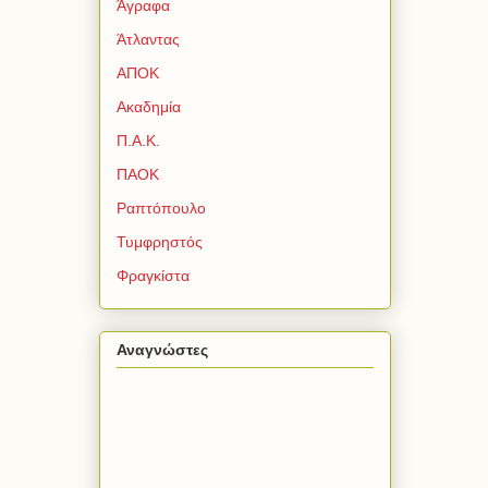
Άγραφα
Άτλαντας
ΑΠΟΚ
Ακαδημία
Π.Α.Κ.
ΠΑΟΚ
Ραπτόπουλο
Τυμφρηστός
Φραγκίστα
Αναγνώστες