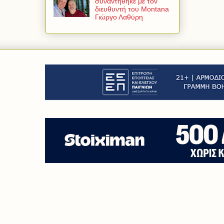
συναντήθηκε με τον
διευθυντή του Montana
Γιώργο Λαθύρη