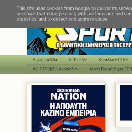
This site uses cookies from Google to deliver its servic
are shared with Google along with performance and secu
statistics, and to detect and address abuse.
Αρχική σελίδα
Α΄ ΕΠΣΝΕ
Κύπελλο ΕΠΣΝΕ
Α2΄ ΕΣΠΕΚΕΛ Κορασίδων
Μικτό Πρωτάθλημα ΕΣ