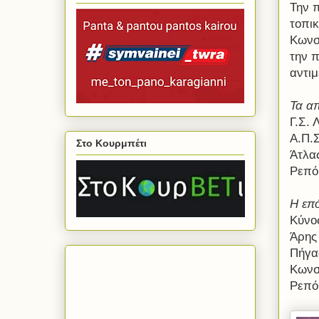
Την π
τοπι
Κωνστ
την 
αντιμ
Τα απ
Γ.Σ. 
Α.Π.Σ
Στο Κουρμπέτι
Άτλα
Ρεπό
Η επό
Κύνο
Άρης
Πήγα
Κωνσ
Ρεπό