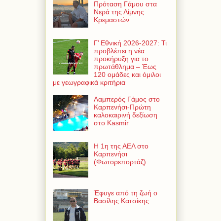
Πρόταση Γάμου στα
Νερά της Λίμνης
Κρεμαστών
Γ’ Εθνική 2026-2027: Τι
προβλέπει η νέα
προκήρυξη για το
πρωτάθλημα – Έως
120 ομάδες και όμιλοι
με γεωγραφικά κριτήρια
Λαμπερός Γάμος στο
Καρπενήσι-Πρώτη
καλοκαιρινή δεξίωση
στο Kasmir
Η 1η της ΑΕΛ στο
Καρπενήσι
(Φωτορεπορτάζ)
Έφυγε από τη ζωή ο
Βασίλης Κατσίκης