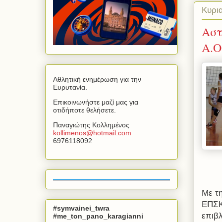
Κυρι
Αστ
Α.Ο
Αθλητική ενημέρωση για την
Ευρυτανία.
Επικοινωνήστε μαζί μας για
οτιδήποτε θελήσετε.
Παναγιώτης Κολλημένος
kollimenos
@
hotmail
.
com
6976118092
Με τ
ΕΠΣΚΕ
#symvainei_twra
επιβλ
#me_ton_pano_karagianni