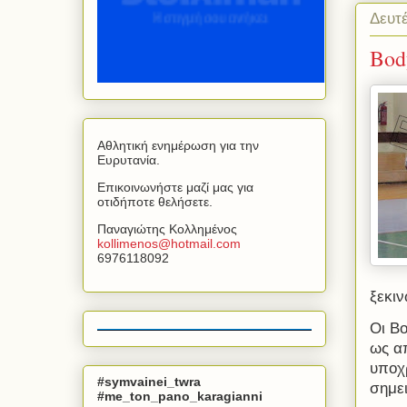
Δευτέ
Bod
Αθλητική ενημέρωση για την
Ευρυτανία.
Επικοινωνήστε μαζί μας για
οτιδήποτε θελήσετε.
Παναγιώτης Κολλημένος
kollimenos
@
hotmail
.
com
6976118092
ξεκιν
Οι
Bo
ως α
υποχρ
#symvainei_twra
σημε
#me_ton_pano_karagianni