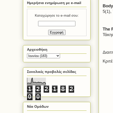
Ημερήσια ενημέρωση με e-mail
Body
5(1),
Καταχώρησε το e-mail σου:
The
Τάκη
Αρχειοθήκη
Διαι
Κριτ
Συνολικές προβολές σελίδας
1
2
2
1
8
2
0
0
Νέα Ομάδων