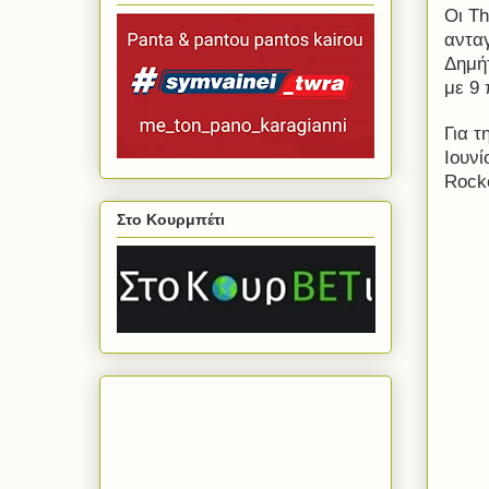
Οι
Th
ανταγ
Δημή
με 9 
Για τ
Ιουνί
Rock
Στο Κουρμπέτι