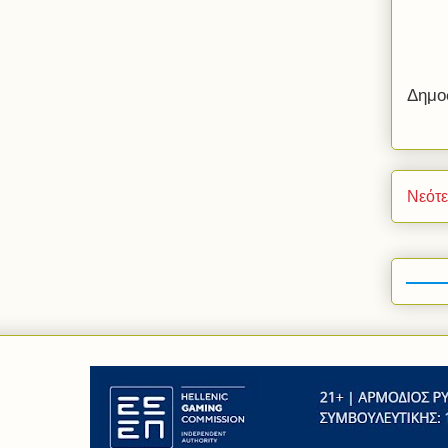
Δημο
Νεότ