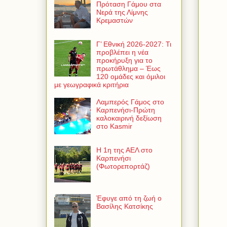
Πρόταση Γάμου στα
Νερά της Λίμνης
Κρεμαστών
Γ’ Εθνική 2026-2027: Τι
προβλέπει η νέα
προκήρυξη για το
πρωτάθλημα – Έως
120 ομάδες και όμιλοι
με γεωγραφικά κριτήρια
Λαμπερός Γάμος στο
Καρπενήσι-Πρώτη
καλοκαιρινή δεξίωση
στο Kasmir
Η 1η της ΑΕΛ στο
Καρπενήσι
(Φωτορεπορτάζ)
Έφυγε από τη ζωή ο
Βασίλης Κατσίκης