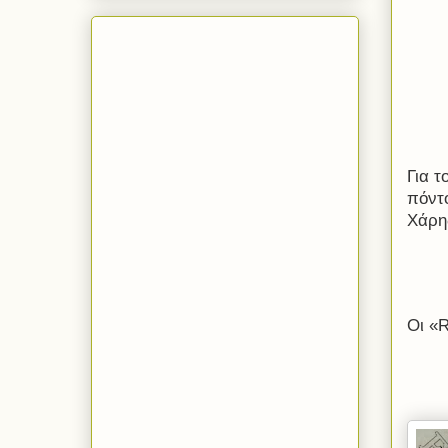
Για 
πόντο
Χάρη
Οι «
R