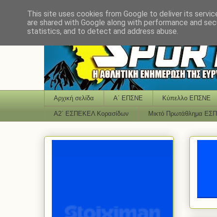
This site uses cookies from Google to deliver its servic
are shared with Google along with performance and secu
statistics, and to detect and address abuse.
Αρχική σελίδα
Α΄ ΕΠΣΝΕ
Κύπελλο ΕΠΣΝΕ
Α2΄ ΕΣΠΕΚΕΛ Κορασίδων
Μικτό Πρωτάθλημα ΕΣ