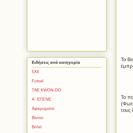
Το
Bo
Ειδήσεις ανά κατηγορία
έμπρ
5Χ5
Futsal
TAE KWON-DO
Το π
Α΄ ΕΠΣΝΕ
(Φωτο
Αφιερώματα
τους
Βίντεο
Βόλεϊ