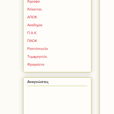
Άγραφα
Άτλαντας
ΑΠΟΚ
Ακαδημία
Π.Α.Κ.
ΠΑΟΚ
Ραπτόπουλο
Τυμφρηστός
Φραγκίστα
Αναγνώστες