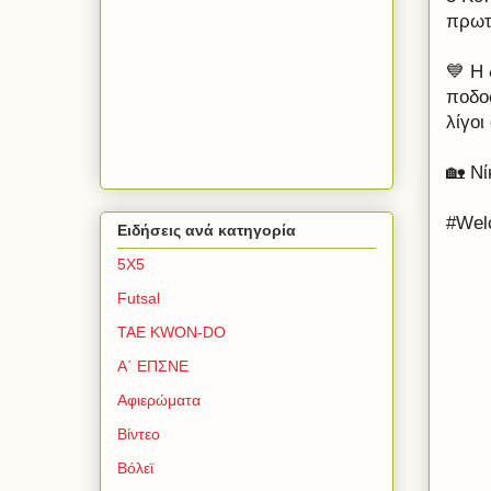
πρωτα
💙 Η 
ποδο
λίγοι
🏡 Νί
#Wel
Ειδήσεις ανά κατηγορία
5Χ5
Futsal
TAE KWON-DO
Α΄ ΕΠΣΝΕ
Αφιερώματα
Βίντεο
Βόλεϊ