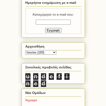
Ημερήσια ενημέρωση με e-mail
Καταχώρησε το e-mail σου:
Αρχειοθήκη
Συνολικές προβολές σελίδας
u
n
d
e
f
i
n
e
d
Νέα Ομάδων
Άγραφα