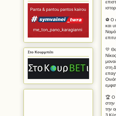
επιστ
ιστορ
⚽️ Ο
και 
Νομό
επιτ
💛 Θα
Στο Κουρμπέτι
Νίκος
μονα
στη 
επαγ
Οινό
εμφα
🏆 Ο
στην 
την ο
3 Κύ