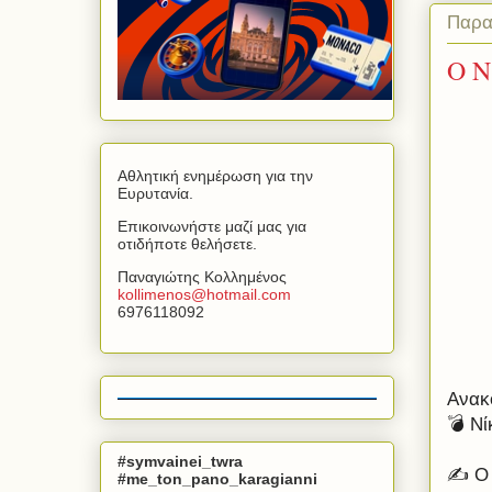
Παρα
Ο Ν
Αθλητική ενημέρωση για την
Ευρυτανία.
Επικοινωνήστε μαζί μας για
οτιδήποτε θελήσετε.
Παναγιώτης Κολλημένος
kollimenos
@
hotmail
.
com
6976118092
Ανακ
💣 Ν
#symvainei_twra
✍️ Ο 
#me_ton_pano_karagianni