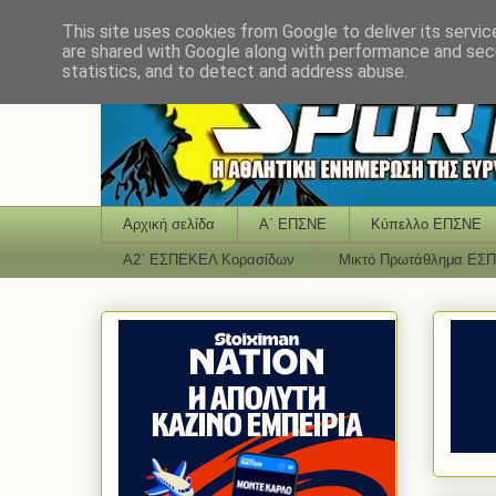
This site uses cookies from Google to deliver its servic
are shared with Google along with performance and secu
statistics, and to detect and address abuse.
Αρχική σελίδα
Α΄ ΕΠΣΝΕ
Κύπελλο ΕΠΣΝΕ
Α2΄ ΕΣΠΕΚΕΛ Κορασίδων
Μικτό Πρωτάθλημα ΕΣ