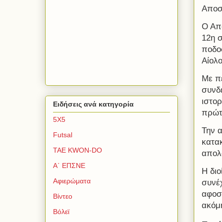
Αποσ
Ο Απ
12η 
ποδοσ
Αίολο
Με π
συνδέ
ιστορ
Ειδήσεις ανά κατηγορία
πρώτ
5Χ5
Την α
Futsal
κατα
TAE KWON-DO
απολο
Α΄ ΕΠΣΝΕ
Η διο
Αφιερώματα
συνέ
αφοσί
Βίντεο
ακόμη
Βόλεϊ