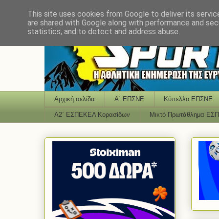
This site uses cookies from Google to deliver its servic
are shared with Google along with performance and secu
statistics, and to detect and address abuse.
Αρχική σελίδα
Α΄ ΕΠΣΝΕ
Κύπελλο ΕΠΣΝΕ
Α2΄ ΕΣΠΕΚΕΛ Κορασίδων
Μικτό Πρωτάθλημα ΕΣ