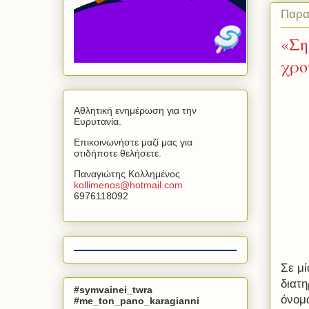
Παρα
«Ση
χρο
Αθλητική ενημέρωση για την
Ευρυτανία.
Επικοινωνήστε μαζί μας για
οτιδήποτε θελήσετε.
Παναγιώτης Κολλημένος
kollimenos
@
hotmail
.
com
6976118092
Σε μ
διατ
#symvainei_twra
όνομ
#me_ton_pano_karagianni