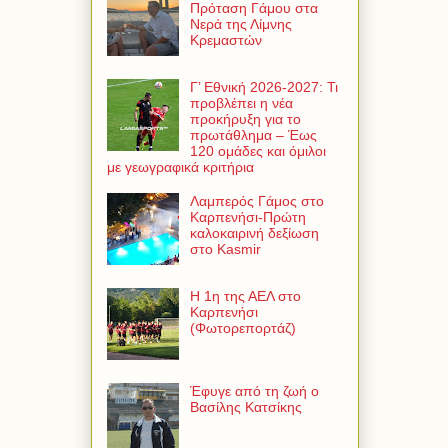
Πρόταση Γάμου στα
Νερά της Λίμνης
Κρεμαστών
Γ’ Εθνική 2026-2027: Τι
προβλέπει η νέα
προκήρυξη για το
πρωτάθλημα – Έως
120 ομάδες και όμιλοι
με γεωγραφικά κριτήρια
Λαμπερός Γάμος στο
Καρπενήσι-Πρώτη
καλοκαιρινή δεξίωση
στο Kasmir
Η 1η της ΑΕΛ στο
Καρπενήσι
(Φωτορεπορτάζ)
Έφυγε από τη ζωή ο
Βασίλης Κατσίκης