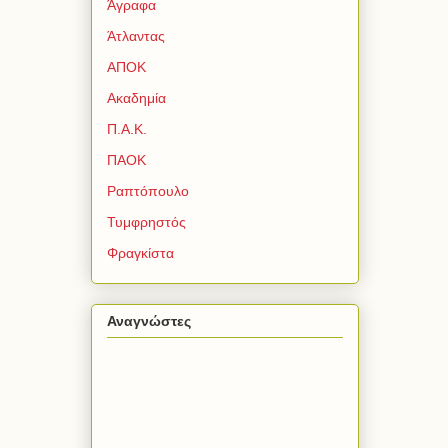
Άγραφα
Άτλαντας
ΑΠΟΚ
Ακαδημία
Π.Α.Κ.
ΠΑΟΚ
Ραπτόπουλο
Τυμφρηστός
Φραγκίστα
Αναγνώστες