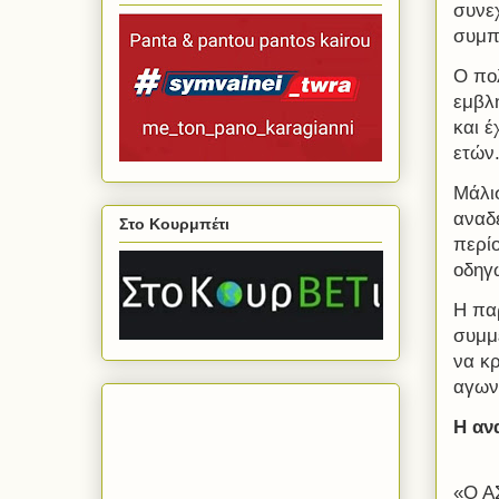
συνεχ
συμπ
Ο πο
εμβλ
και έ
ετών
Μάλι
αναδ
Στο Κουρμπέτι
περίο
οδηγώ
Η πα
συμμε
να κρ
αγων
Η αν
«Ο Α