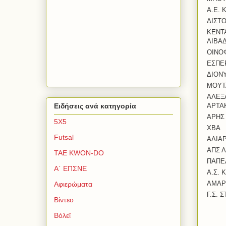
Α.Ε.
ΔΙΣΤ
ΚΕΝΤ
ΛΙΒΑ
ΟΙΝΟ
ΕΣΠΕ
ΔΙΟΝ
ΜΟΥΤ
ΑΛΕΞ
ΑΡΤΑ
Ειδήσεις ανά κατηγορία
ΑΡΗΣ
5Χ5
ΧΒΑ
Futsal
ΑΛΙΑ
ΑΠΣ 
TAE KWON-DO
ΠΑΠΕ
Α΄ ΕΠΣΝΕ
Α.Σ. 
ΑΜΑΡ
Αφιερώματα
Γ.Σ. 
Βίντεο
Βόλεϊ