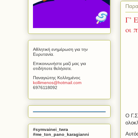
Παρα
Γ’ 
οι 
Αθλητική ενημέρωση για την
Ευρυτανία.
Επικοινωνήστε μαζί μας για
οτιδήποτε θελήσετε.
Παναγιώτης Κολλημένος
kollimenos
@
hotmail
.
com
6976118092
Ο Γ.
ολοκ
#symvainei_twra
Αυτός
#me_ton_pano_karagianni