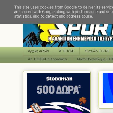
This site uses cookies from Google to deliver its servic
are shared with Google along with performance and secu
statistics, and to detect and address abuse.
Αρχική σελίδα
Α΄ ΕΠΣΝΕ
Κύπελλο ΕΠΣΝΕ
Α2΄ ΕΣΠΕΚΕΛ Κορασίδων
Μικτό Πρωτάθλημα ΕΣ