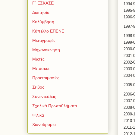
Γ΄ ΕΣΚΑΣΕ
1994-
1995-
Διαιτησία
1996-
Κολύμβηση
1997-
Κύπελλο ΕΠΣΝΕ
1998-
Μεταγραφές
1999-
2000-
Μηχανοκίνηση
2001-
Μικτές
2002-
Μπάσκετ
2003-
2004-
Προετοιμασίες
2005-
Στίβος
2006-
Συνεντεύξεις
2007-
Σχολικά Πρωταθλήματα
2008-
2009-
Φιλικά
2010-
Χιονοδρομία
2011-
2012-