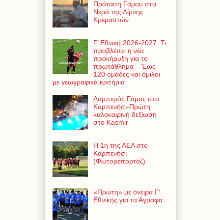
Πρόταση Γάμου στα
Νερά της Λίμνης
Κρεμαστών
Γ’ Εθνική 2026-2027: Τι
προβλέπει η νέα
προκήρυξη για το
πρωτάθλημα – Έως
120 ομάδες και όμιλοι
με γεωγραφικά κριτήρια
Λαμπερός Γάμος στο
Καρπενήσι-Πρώτη
καλοκαιρινή δεξίωση
στο Kasmir
Η 1η της ΑΕΛ στο
Καρπενήσι
(Φωτορεπορτάζ)
«Πρώτη» με όνειρα Γ'
Εθνικής για τα Άγραφα