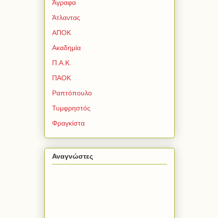
Άγραφα
Άτλαντας
ΑΠΟΚ
Ακαδημία
Π.Α.Κ.
ΠΑΟΚ
Ραπτόπουλο
Τυμφρηστός
Φραγκίστα
Αναγνώστες