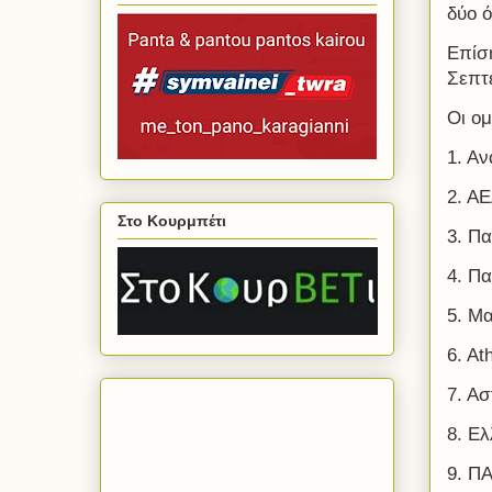
δύο ό
Επίση
Σεπτ
Οι ομ
1. Α
2. ΑΕ
Στο Κουρμπέτι
3. Π
4. Πα
5. Μ
6. At
7. Α
8. Ε
9. Π