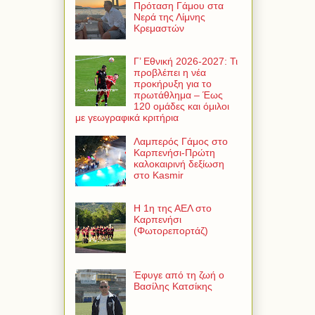
Πρόταση Γάμου στα
Νερά της Λίμνης
Κρεμαστών
Γ’ Εθνική 2026-2027: Τι
προβλέπει η νέα
προκήρυξη για το
πρωτάθλημα – Έως
120 ομάδες και όμιλοι
με γεωγραφικά κριτήρια
Λαμπερός Γάμος στο
Καρπενήσι-Πρώτη
καλοκαιρινή δεξίωση
στο Kasmir
Η 1η της ΑΕΛ στο
Καρπενήσι
(Φωτορεπορτάζ)
Έφυγε από τη ζωή ο
Βασίλης Κατσίκης