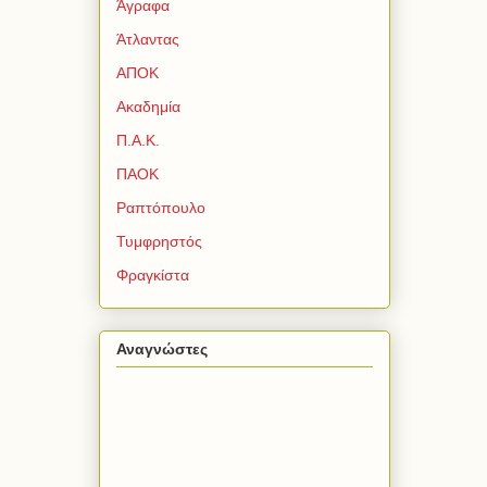
Άγραφα
Άτλαντας
ΑΠΟΚ
Ακαδημία
Π.Α.Κ.
ΠΑΟΚ
Ραπτόπουλο
Τυμφρηστός
Φραγκίστα
Αναγνώστες