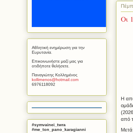
Πέμπτ
Οι 
Αθλητική ενημέρωση για την
Ευρυτανία.
Επικοινωνήστε μαζί μας για
οτιδήποτε θελήσετε.
Παναγιώτης Κολλημένος
kollimenos
@
hotmail
.
com
6976118092
Η απ
ομάδ
(2026
από 
#symvainei_twra
#me_ton_pano_karagianni
Μετά