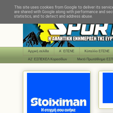
This site uses cookies from Google to deliver its servic
are shared with Google along with performance and secu
statistics, and to detect and address abuse.
Αρχική σελίδα
Α΄ ΕΠΣΝΕ
Κύπελλο ΕΠΣΝΕ
Α2΄ ΕΣΠΕΚΕΛ Κορασίδων
Μικτό Πρωτάθλημα ΕΣ