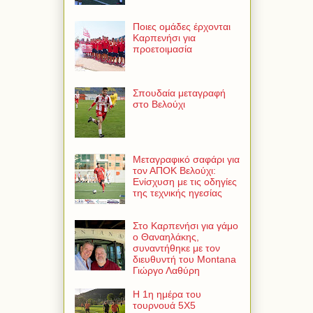
Ποιες ομάδες έρχονται
Καρπενήσι για
προετοιμασία
Σπουδαία μεταγραφή
στο Βελούχι
Μεταγραφικό σαφάρι για
τον ΑΠΟΚ Βελούχι:
Ενίσχυση με τις οδηγίες
της τεχνικής ηγεσίας
Στο Καρπενήσι για γάμο
ο Θαναηλάκης,
συναντήθηκε με τον
διευθυντή του Montana
Γιώργο Λαθύρη
Η 1η ημέρα του
τουρνουά 5Χ5