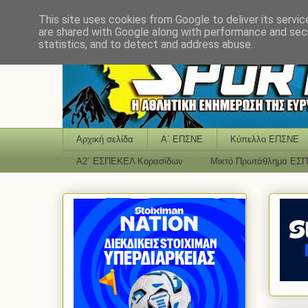
This site uses cookies from Google to deliver its servic
are shared with Google along with performance and secu
statistics, and to detect and address abuse.
Αρχική σελίδα
Α΄ ΕΠΣΝΕ
Κύπελλο ΕΠΣΝΕ
Α2΄ ΕΣΠΕΚΕΛ Κορασίδων
Μικτό Πρωτάθλημα ΕΣ