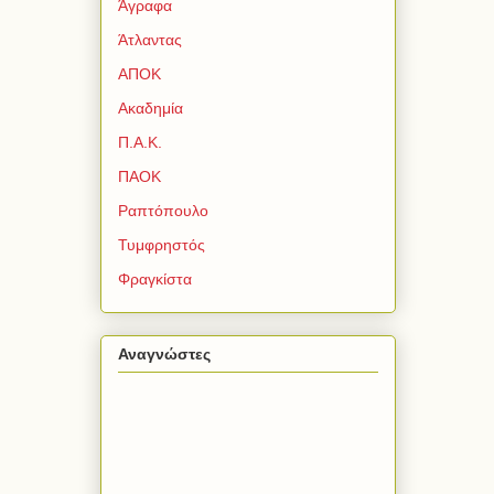
Άγραφα
Άτλαντας
ΑΠΟΚ
Ακαδημία
Π.Α.Κ.
ΠΑΟΚ
Ραπτόπουλο
Τυμφρηστός
Φραγκίστα
Αναγνώστες