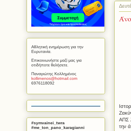
Δευτ
Άνο
Αθλητική ενημέρωση για την
Ευρυτανία.
Επικοινωνήστε μαζί μας για
οτιδήποτε θελήσετε.
Παναγιώτης Κολλημένος
kollimenos
@
hotmail
.
com
6976118092
Ιστορ
Ζακύν
ΑΠΣ Ζ
#symvainei_twra
την ά
#me_ton_pano_karagianni