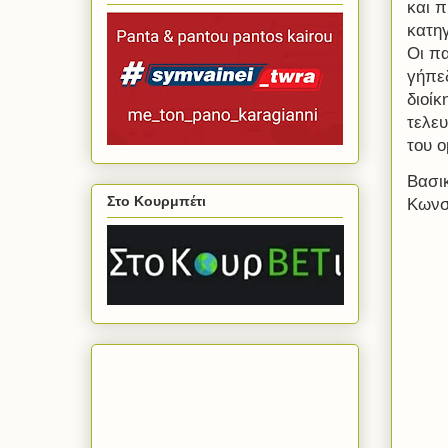
και π
κατηγ
Οι πα
γήπεδ
διοίκ
τελε
του ο
Βασι
Στο Κουρμπέτι
Κωνσ