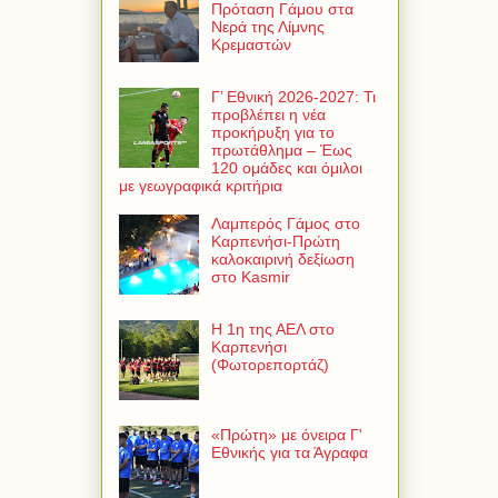
Πρόταση Γάμου στα
Νερά της Λίμνης
Κρεμαστών
Γ’ Εθνική 2026-2027: Τι
προβλέπει η νέα
προκήρυξη για το
πρωτάθλημα – Έως
120 ομάδες και όμιλοι
με γεωγραφικά κριτήρια
Λαμπερός Γάμος στο
Καρπενήσι-Πρώτη
καλοκαιρινή δεξίωση
στο Kasmir
Η 1η της ΑΕΛ στο
Καρπενήσι
(Φωτορεπορτάζ)
«Πρώτη» με όνειρα Γ'
Εθνικής για τα Άγραφα