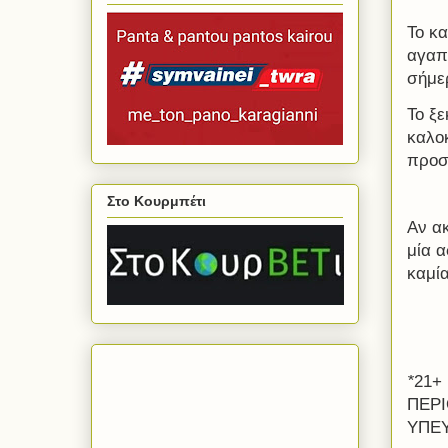
Το κα
αγαπη
σήμερ
Το ξε
καλοκ
προσ
Στο Κουρμπέτι
Αν ακ
μία 
καμία
*​
21+
ΠΕΡΙ
ΥΠΕΥ