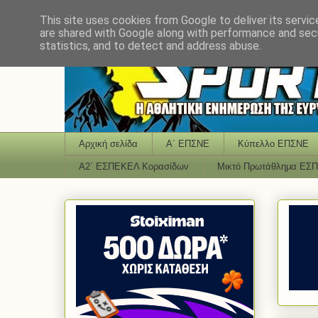
This site uses cookies from Google to deliver its servic
are shared with Google along with performance and secu
statistics, and to detect and address abuse.
Αρχική σελίδα
Α΄ ΕΠΣΝΕ
Κύπελλο ΕΠΣΝΕ
Α2΄ ΕΣΠΕΚΕΛ Κορασίδων
Μικτό Πρωτάθλημα ΕΣ