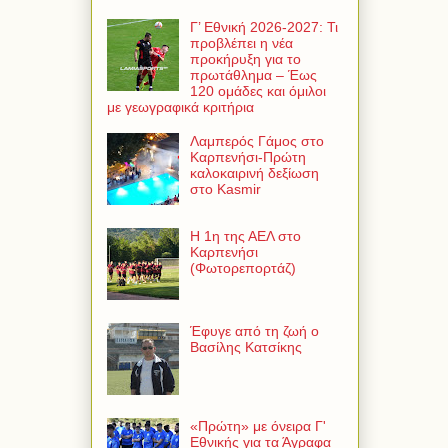
Γ’ Εθνική 2026-2027: Τι
προβλέπει η νέα
προκήρυξη για το
πρωτάθλημα – Έως
120 ομάδες και όμιλοι
με γεωγραφικά κριτήρια
Λαμπερός Γάμος στο
Καρπενήσι-Πρώτη
καλοκαιρινή δεξίωση
στο Kasmir
Η 1η της ΑΕΛ στο
Καρπενήσι
(Φωτορεπορτάζ)
Έφυγε από τη ζωή ο
Βασίλης Κατσίκης
«Πρώτη» με όνειρα Γ'
Εθνικής για τα Άγραφα