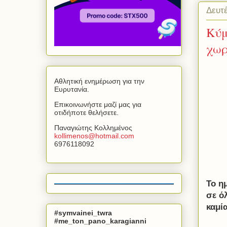
Δευτέ
Κύμ
χωρ
Αθλητική ενημέρωση για την
Ευρυτανία.
Επικοινωνήστε μαζί μας για
οτιδήποτε θελήσετε.
Παναγιώτης Κολλημένος
kollimenos
@
hotmail
.
com
6976118092
Το η
σε ό
καμί
#symvainei_twra
#me_ton_pano_karagianni