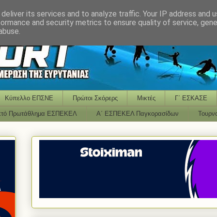
deliver its services and to analyze traffic. Your IP address and 
formance and security metrics to ensure quality of service, gen
abuse.
Κύπελλο ΕΠΣΝΕ
Πρώτοι Σκόρερς
Μικτές
Γ΄ ΕΣΚΑΣΕ
κτό Πρωτάθλημα ΕΣΠΕΚΕΛ
Α΄ ΕΣΠΕΚΕΛ Παγκορασίδων
Τουρν