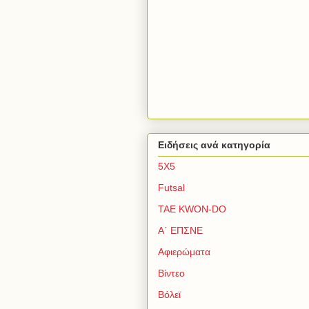
Ειδήσεις ανά κατηγορία
5Χ5
Futsal
TAE KWON-DO
Α΄ ΕΠΣΝΕ
Αφιερώματα
Βίντεο
Βόλεϊ