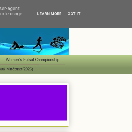
user-agent
erate usage
LEARN MORE
GOT IT
Women΄s Futsal Championship
ουά Μπάσκετ(2026)