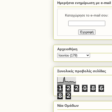
Ημερήσια ενημέρωση με e-mail
Καταχώρησε το e-mail σου:
Αρχειοθήκη
Συνολικές προβολές σελίδας
1
2
2
0
8
6
8
2
Νέα Ομάδων