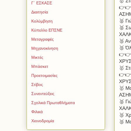
🥇 Στ
Γ΄ ΕΣΚΑΣΕ
👉👉 
Διαιτησία
ΑΣΗ
🥈 Γι
Κολύμβηση
🥈 Σω
Κύπελλο ΕΠΣΝΕ
ΧΑΛ
Μεταγραφές
🥉 Α
🥉 Ό
Μηχανοκίνηση
👉👉
Μικτές
ΧΡΥ
Μπάσκετ
🥇 Στ
👉👉
Προετοιμασίες
ΧΡΥ
Στίβος
🥇 Μα
Συνεντεύξεις
ΑΣΗ
🥈 Γι
Σχολικά Πρωταθλήματα
ΧΑΛ
Φιλικά
🥉 Χ
Χιονοδρομία
🥉 Μ