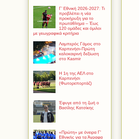
Γ’ Εθνική 2026-2027: Τι
προβλέπει η νέα
προκήρυξη για το
πρωτάθλημα – Έως
120 ομάδες και όμιλοι
με γεωγραφικά κριτήρια
Λαμπερός Γάμος στο
Καρπενήσι-Πρώτη
καλοκαιρινή δεξίωση
στο Kasmir
Η 1η της ΑΕΛ στο
Καρπενήσι
(Φωτορεπορτάζ)
Έφυγε από τη ζωή ο
Βασίλης Κατσίκης
«Πρώτη» με όνειρα Γ'
Εθνικής για τα Άγραφα