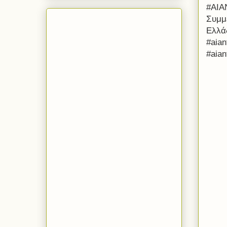
#ΑΙ
Συμμε
Ελλά
#aian
#aian