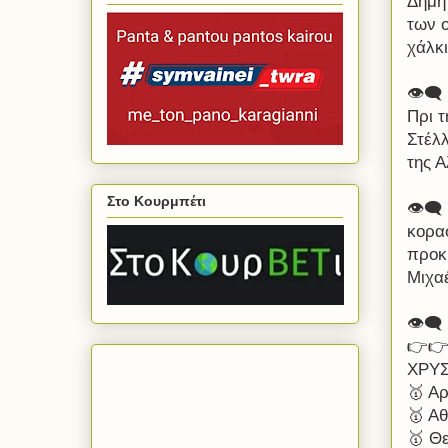
Δημητ
των 
χάλκι
👁‍🗨
Πρι τ
Στέλ
της Α
Στο Κουρμπέτι
👁‍
κορα
προκρ
Μιχαέ
👁‍🗨
👉👉 
ΧΡΥ
🥇 Αρ
🥇 Α
🥇 Θ