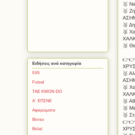
🥇 Ν
🥇 Ζ
ΑΣΗ
🥈 Δ
🥈 Χ
ΧΑΛ
🥉 Θ
👉👉
Ειδήσεις ανά κατηγορία
ΧΡΥ
5Χ5
🥇 Αλ
ΑΣΗ
Futsal
🥈 Χ
TAE KWON-DO
ΧΑΛ
🥉 Α
Α΄ ΕΠΣΝΕ
🥉 Με
Αφιερώματα
🥉 Στ
Βίντεο
👉👉
ΧΡΥ
Βόλεϊ