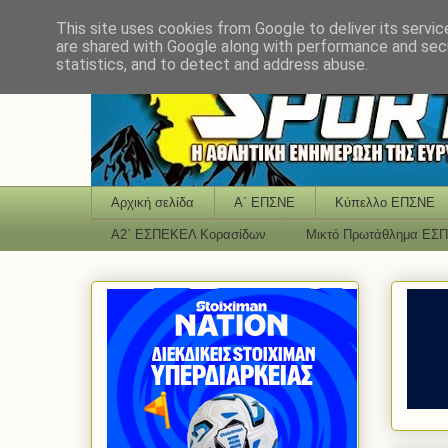
This site uses cookies from Google to deliver its servic
are shared with Google along with performance and secu
statistics, and to detect and address abuse.
Αρχική σελίδα
Α΄ ΕΠΣΝΕ
Κύπελλο ΕΠΣΝΕ
Α2΄ ΕΣΠΕΚΕΛ Κορασίδων
Μικτό Πρωτάθλημα ΕΣ