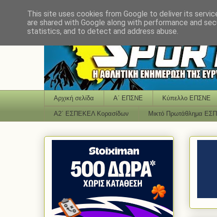
This site uses cookies from Google to deliver its servic
are shared with Google along with performance and secu
statistics, and to detect and address abuse.
Αρχική σελίδα
Α΄ ΕΠΣΝΕ
Κύπελλο ΕΠΣΝΕ
Α2΄ ΕΣΠΕΚΕΛ Κορασίδων
Μικτό Πρωτάθλημα ΕΣ