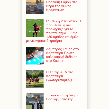
Πρόταση Γάμου στα
Νερά της Λίμνης
Κρεμαστών
Γ’ Εθνική 2026-2027: Τι
προβλέπει η νέα
προκήρυξη για το
πρωτάθλημα – Έως
120 ομάδες και όμιλοι
με γεωγραφικά κριτήρια
Λαμπερός Γάμος στο
Καρπενήσι-Πρώτη
καλοκαιρινή δεξίωση
στο Kasmir
Η 1η της ΑΕΛ στο
Καρπενήσι
(Φωτορεπορτάζ)
Έφυγε από τη ζωή ο
Βασίλης Κατσίκης