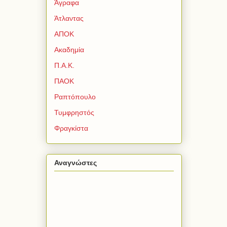
Άγραφα
Άτλαντας
ΑΠΟΚ
Ακαδημία
Π.Α.Κ.
ΠΑΟΚ
Ραπτόπουλο
Τυμφρηστός
Φραγκίστα
Αναγνώστες