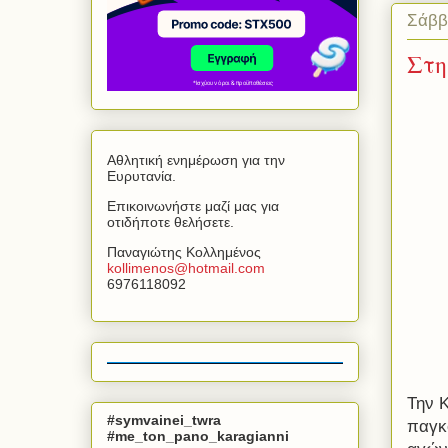
Σάββ
Στη
Αθλητική ενημέρωση για την
Ευρυτανία.
Επικοινωνήστε μαζί μας για
οτιδήποτε θελήσετε.
Παναγιώτης Κολλημένος
kollimenos
@
hotmail
.
com
6976118092
Την Κ
#symvainei_twra
παγκο
#me_ton_pano_karagianni