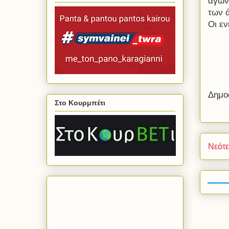
αγώνε
των 
Οι εν
Δημο
Στο Κουρμπέτι
Νεότ