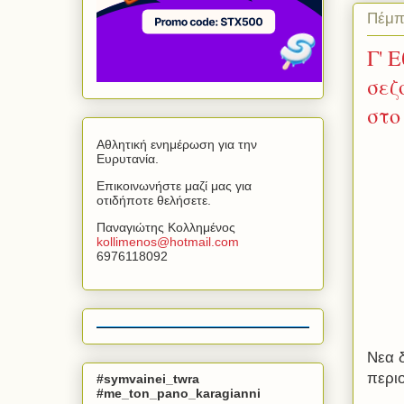
Πέμπ
Γ' 
σεζ
στο
Αθλητική ενημέρωση για την
Ευρυτανία.
Επικοινωνήστε μαζί μας για
οτιδήποτε θελήσετε.
Παναγιώτης Κολλημένος
kollimenos
@
hotmail
.
com
6976118092
Νεα 
περι
#symvainei_twra
#me_ton_pano_karagianni