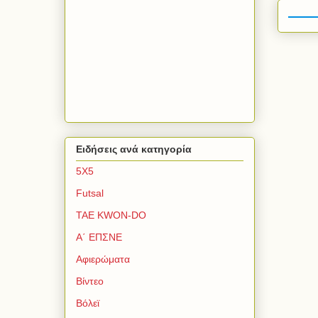
Ειδήσεις ανά κατηγορία
5Χ5
Futsal
TAE KWON-DO
Α΄ ΕΠΣΝΕ
Αφιερώματα
Βίντεο
Βόλεϊ