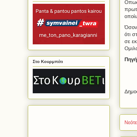
Οπως
πρωτά
οποίω
Όσον
ότι σ
σε εκ
Ομιλ
Πηγή
Στο Κουρμπέτι
Δημο
Νεότ