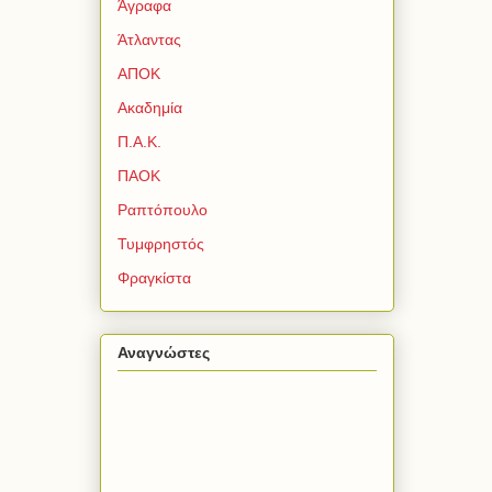
Άγραφα
Άτλαντας
ΑΠΟΚ
Ακαδημία
Π.Α.Κ.
ΠΑΟΚ
Ραπτόπουλο
Τυμφρηστός
Φραγκίστα
Αναγνώστες