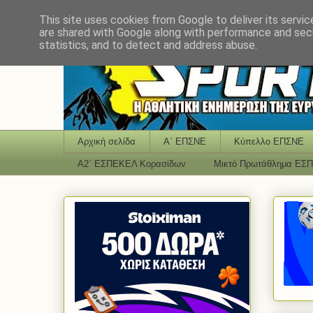
This site uses cookies from Google to deliver its servic
are shared with Google along with performance and secu
statistics, and to detect and address abuse.
Αρχική σελίδα
Α΄ ΕΠΣΝΕ
Κύπελλο ΕΠΣΝΕ
Α2΄ ΕΣΠΕΚΕΛ Κορασίδων
Μικτό Πρωτάθλημα ΕΣ