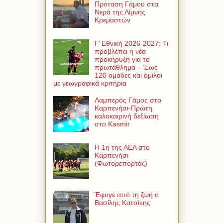
Πρόταση Γάμου στα
Νερά της Λίμνης
Κρεμαστών
Γ’ Εθνική 2026-2027: Τι
προβλέπει η νέα
προκήρυξη για το
πρωτάθλημα – Έως
120 ομάδες και όμιλοι
με γεωγραφικά κριτήρια
Λαμπερός Γάμος στο
Καρπενήσι-Πρώτη
καλοκαιρινή δεξίωση
στο Kasmir
Η 1η της ΑΕΛ στο
Καρπενήσι
(Φωτορεπορτάζ)
Έφυγε από τη ζωή ο
Βασίλης Κατσίκης