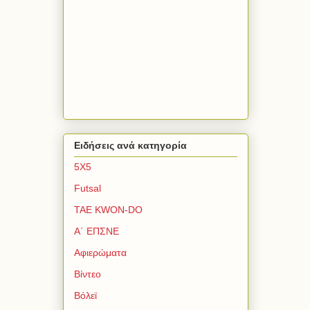
Ειδήσεις ανά κατηγορία
5Χ5
Futsal
TAE KWON-DO
Α΄ ΕΠΣΝΕ
Αφιερώματα
Βίντεο
Βόλεϊ