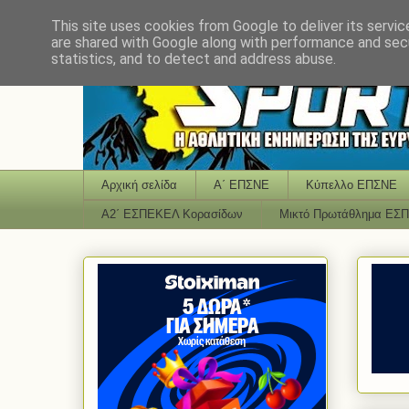
This site uses cookies from Google to deliver its servic
are shared with Google along with performance and secu
statistics, and to detect and address abuse.
Αρχική σελίδα
Α΄ ΕΠΣΝΕ
Κύπελλο ΕΠΣΝΕ
Α2΄ ΕΣΠΕΚΕΛ Κορασίδων
Μικτό Πρωτάθλημα ΕΣ