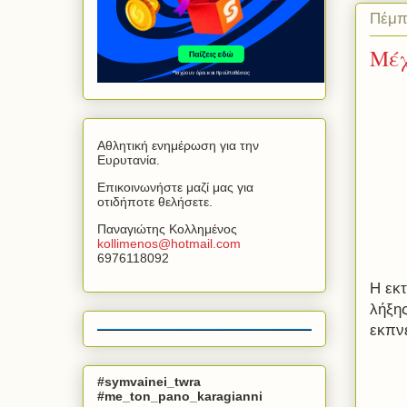
Πέμπ
Μέχ
Αθλητική ενημέρωση για την
Ευρυτανία.
Επικοινωνήστε μαζί μας για
οτιδήποτε θελήσετε.
Παναγιώτης Κολλημένος
kollimenos
@
hotmail
.
com
6976118092
Η εκ
λήξη
εκπνέ
#symvainei_twra
#me_ton_pano_karagianni