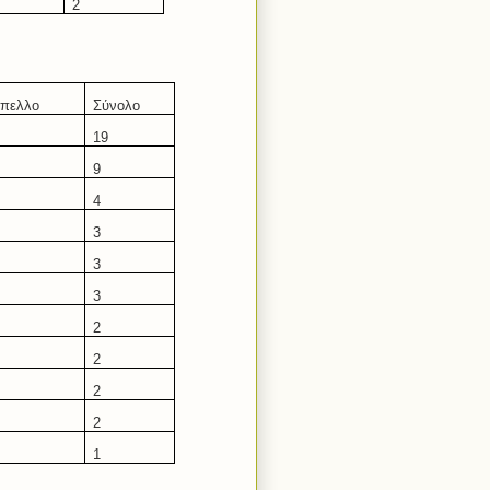
2
πελλο
Σύνολο
19
9
4
3
3
3
2
2
2
2
1