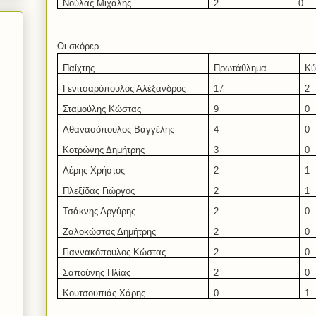
Νούλας Μιχάλης
2
0
Οι σκόρερ
Παίχτης
Πρωτάθλημα
Κύ
Γενιτσαρόπουλος Αλέξανδρος
17
2
Σταμούλης Κώστας
9
0
Αθανασόπουλος Βαγγέλης
4
0
Κοτρώνης Δημήτρης
3
0
Λέρης Χρήστος
2
1
Πλεξίδας Γιώργος
2
1
Τσάκνης Αργύρης
2
0
Ζαλοκώστας Δημήτρης
2
0
Γιαννακόπουλος Κώστας
2
0
Σαπούνης Ηλίας
2
0
Κουτσουπιάς Χάρης
0
1