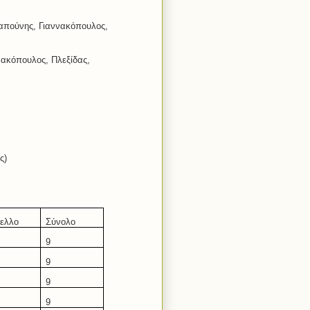
Σαπούνης, Γιαννακόπουλος,
νακόπουλος, Πλεξίδας,
ς)
ελλο
Σύνολο
9
9
9
9