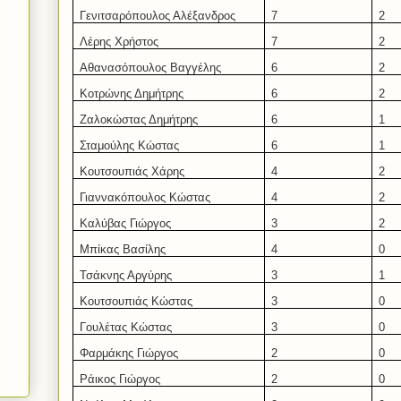
Γενιτσαρόπουλος Αλέξανδρος
7
2
Λέρης Χρήστος
7
2
Αθανασόπουλος Βαγγέλης
6
2
Κοτρώνης Δημήτρης
6
2
Ζαλοκώστας Δημήτρης
6
1
Σταμούλης Κώστας
6
1
Κουτσουπιάς Χάρης
4
2
Γιαννακόπουλος Κώστας
4
2
Καλύβας Γιώργος
3
2
Μπίκας Βασίλης
4
0
Τσάκνης Αργύρης
3
1
Κουτσουπιάς Κώστας
3
0
Γουλέτας Κώστας
3
0
Φαρμάκης Γιώργος
2
0
Ράικος Γιώργος
2
0