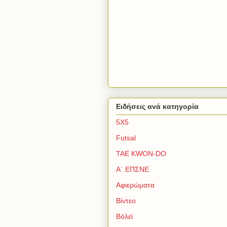
Ειδήσεις ανά κατηγορία
5Χ5
Futsal
TAE KWON-DO
Α΄ ΕΠΣΝΕ
Αφιερώματα
Βίντεο
Βόλεϊ