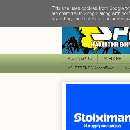
This site uses cookies from Google to 
are shared with Google along with per
statistics, and to detect and address 
Αρχική σελίδα
Α΄ ΕΠΣΝΕ
Α2΄ ΕΣΠΕΚΕΛ Κορασίδων
Μι