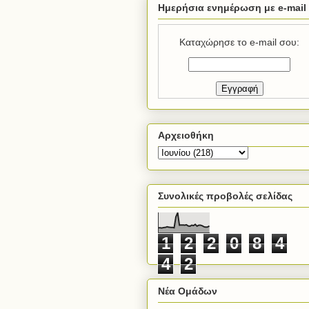
Ημερήσια ενημέρωση με e-mail
Καταχώρησε το e-mail σου:
Αρχειοθήκη
Συνολικές προβολές σελίδας
1
2
2
0
8
4
4
2
Νέα Ομάδων