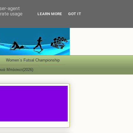
user-agent
erate usage
LEARN MORE
GOT IT
Women΄s Futsal Championship
ουά Μπάσκετ(2026)