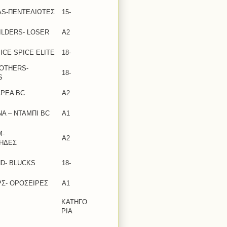
S-ΠΕΝΤΕΛΙΩΤΕΣ
15-
ILDERS- LOSER
A2
ICE SPICE ELITE
18-
OTHERS-
18-
S
ΑΡΕΑ BC
Α2
Α – ΝΤΑΜΠΙ BC
A1
M-
Α2
ΗΔΕΣ
D- BLUCKS
18-
ΡΣ- ΟΡΟΣΕΙΡΕΣ
Α1
ΚΑΤΗΓΟ
ΡΙΑ