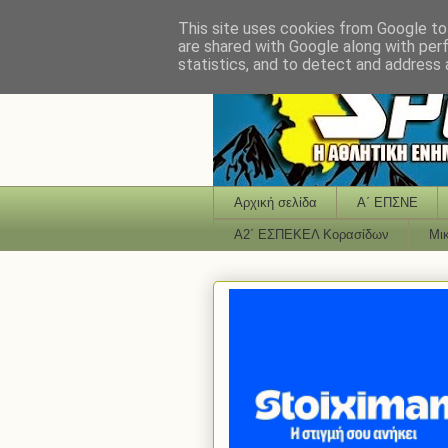
This site uses cookies from Google to 
are shared with Google along with per
statistics, and to detect and address 
Αρχική σελίδα
Α΄ ΕΠΣΝΕ
Α2΄ ΕΣΠΕΚΕΛ Κορασίδων
Μι