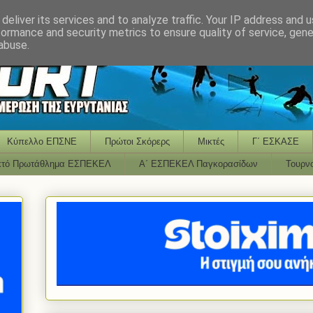
deliver its services and to analyze traffic. Your IP address and 
formance and security metrics to ensure quality of service, gen
abuse.
Κύπελλο ΕΠΣΝΕ
Πρώτοι Σκόρερς
Μικτές
Γ΄ ΕΣΚΑΣΕ
κτό Πρωτάθλημα ΕΣΠΕΚΕΛ
Α΄ ΕΣΠΕΚΕΛ Παγκορασίδων
Τουρν