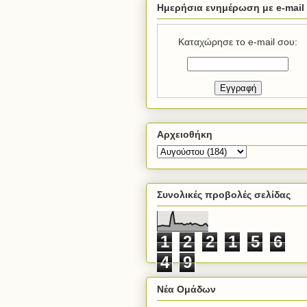
Ημερήσια ενημέρωση με e-mail
Καταχώρησε το e-mail σου:
Αρχειοθήκη
Συνολικές προβολές σελίδας
1
2
2
1
5
6
4
9
Νέα Ομάδων