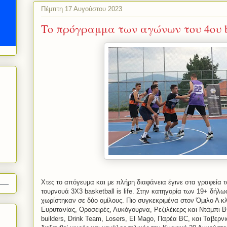
Πέμπτη 17 Αυγούστου 2023
Το πρόγραμμα των αγώνων του 4ου bask
Xτες το απόγευμα και με πλήρη διαφάνεια έγινε στα γραφεία 
τουρνουά 3Χ3 basketball is life. Στην κατηγορία των 19+ δήλ
χωρίστηκαν σε δύο ομίλους. Πιο συγκεκριμένα στον Όμιλο Α 
Ευρυτανίας, Οροσειρές, Λυκόγουρνα, Ρεζιλέκερς και Ντάμπι B
builders, Drink Team, Losers, El Mago, Παρέα BC, και Ταβερν