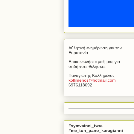
Αθλητική ενημέρωση για την
Ευρυτανία.
Επικοινωνήστε μαζί μας για
οτιδήποτε θελήσετε.
Παναγιώτης Κολλημένος
kollimenos
@
hotmail
.
com
6976118092
#symvainei_twra
#me_ton_pano_karagianni