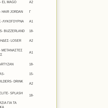
– EL MAGO
A2
 HAIR JORDAN
Γ
Σ- ΛΥΚΟΓΟΥΡΝΑ
Α1
S- BUZZERLAND
18-
ΗΔΕΣ- LOSER
Α2
- ΜΕΤΑΝΑΣΤΕΣ
Α1
ΑΣ
ARTYZAN
18-
AS-
15-
ILDERS- DRINK
A2
ELITE- SPLASH
18-
ΣΙΑ ΓΙΑ ΤΑ
ΙΚΑ