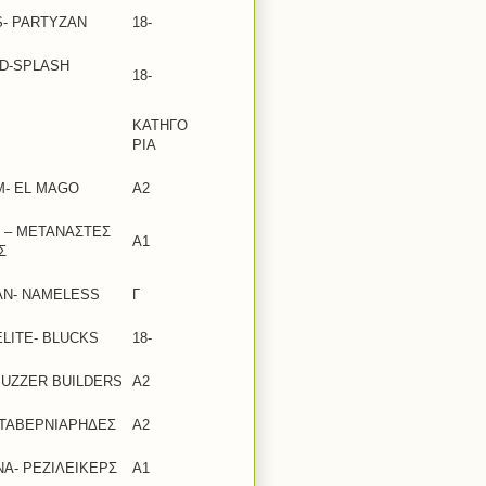
- PARTYZAN
18-
D-SPLASH
18-
ΚΑΤΗΓΟ
ΡΙΑ
M- EL MAGO
A2
 – ΜΕΤΑΝΑΣΤΕΣ
Α1
Σ
AN- NAMELESS
Γ
ELITE- BLUCKS
18-
BUZZER BUILDERS
A2
 ΤΑΒΕΡΝΙΑΡΗΔΕΣ
Α2
Α- ΡΕΖΙΛΕΙΚΕΡΣ
Α1