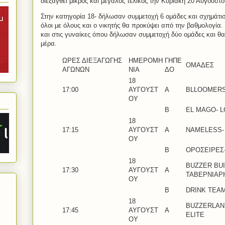
διεξαγθεί μικρός και μεγάλος τελικός την Κυριακή 20 Αυγούστο
Στην κατηγορία 18- δήλωσαν συμμετοχή 6 ομάδες και σχημάτι
όλοι με όλους και ο νικητής θα προκύψει από την βαθμολογία. Τ
και στις γυναίκες όπου δήλωσαν συμμετοχή δύο ομάδες και θα
μέρα.
ΩΡΕΣ ΔΙΕΞΑΓΩΓΗΣ
ΗΜΕΡΟΜΗ
ΓΗΠΕ
ΟΜΑΔΕΣ
ΑΓΩΝΩΝ
ΝΙΑ
ΔΟ
18
17:00
ΑΥΓΟΥΣΤ
Α
BLLOOMERS
ΟΥ
Β
EL MAGO- 
18
17:15
ΑΥΓΟΥΣΤ
A
NAMELESS-
ΟΥ
B
ΟΡΟΣΕΙΡΕΣ-
18
BUZZER BU
17:30
ΑΥΓΟΥΣΤ
A
ΤΑΒΕΡΝΙΑΡ
ΟΥ
B
DRINK TEAM
18
BUZZERLAND
17:45
ΑΥΓΟΥΣΤ
Α
ELITE
ΟΥ