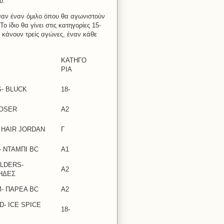
υ.
σαν έναν όμιλο όπου θα αγωνιστούν
ο ίδιο θα γίνει στις κατηγορίες 15-
 κάνουν τρείς αγώνες, έναν κάθε
ΚΑΤΗΓΟ
ΡΙΑ
- BLUCK
18-
LOSER
A2
 HAIR JORDAN
Γ
 ΝΤΑΜΠΙ BC
A1
ILDERS-
Α2
ΗΔΕΣ
- ΠΑΡΕΑ BC
Α2
- ICE SPICE
18-