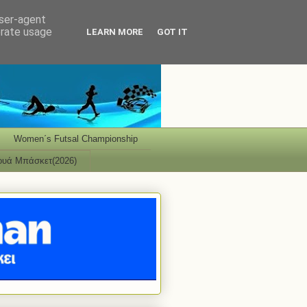
user-agent
erate usage
LEARN MORE
GOT IT
Women΄s Futsal Championship
ουά Μπάσκετ(2026)