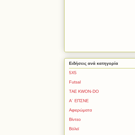
Ειδήσεις ανά κατηγορία
5Χ5
Futsal
TAE KWON-DO
Α΄ ΕΠΣΝΕ
Αφιερώματα
Βίντεο
Βόλεϊ