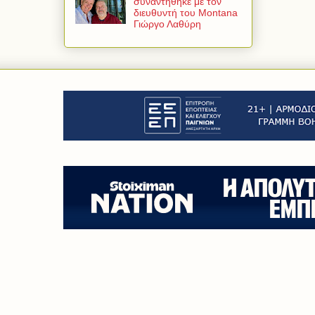
συναντήθηκε με τον
διευθυντή του Montana
Γιώργο Λαθύρη