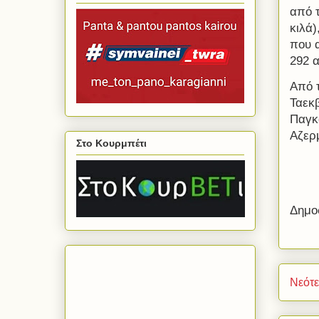
από τ
κιλά)
που 
292 α
Από 
Ταεκ
Παγκ
Αζερμ
Στο Κουρμπέτι
Δημο
Νεότ