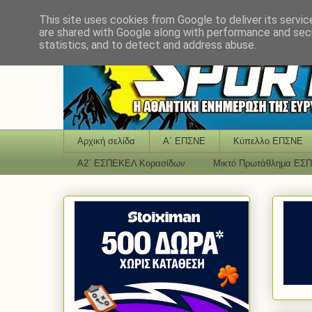
This site uses cookies from Google to deliver its servic
are shared with Google along with performance and secu
statistics, and to detect and address abuse.
Αρχική σελίδα
Α΄ ΕΠΣΝΕ
Κύπελλο ΕΠΣΝΕ
Α2΄ ΕΣΠΕΚΕΛ Κορασίδων
Μικτό Πρωτάθλημα ΕΣ