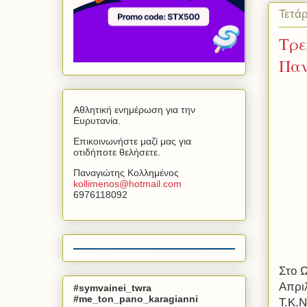
Τετάρ
Τρε
Παν
Αθλητική ενημέρωση για την
Ευρυτανία.
Επικοινωνήστε μαζί μας για
οτιδήποτε θελήσετε.
Παναγιώτης Κολλημένος
kollimenos
@
hotmail
.
com
6976118092
Στο 
Απρι
#symvainei_twra
#me_ton_pano_karagianni
Τ.Κ.