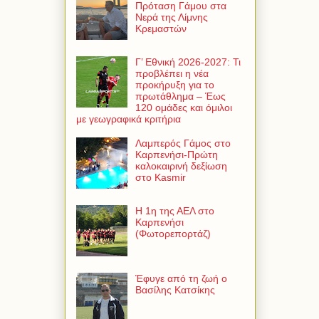
Πρόταση Γάμου στα
Νερά της Λίμνης
Κρεμαστών
Γ’ Εθνική 2026-2027: Τι
προβλέπει η νέα
προκήρυξη για το
πρωτάθλημα – Έως
120 ομάδες και όμιλοι
με γεωγραφικά κριτήρια
Λαμπερός Γάμος στο
Καρπενήσι-Πρώτη
καλοκαιρινή δεξίωση
στο Kasmir
Η 1η της ΑΕΛ στο
Καρπενήσι
(Φωτορεπορτάζ)
Έφυγε από τη ζωή ο
Βασίλης Κατσίκης