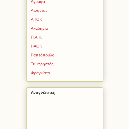
Άγραφα
Άτλαντας
ΑΠΟΚ
Ακαδημία
Π.Α.Κ.
ΠΑΟΚ
Ραπτόπουλο
Τυμφρηστός
Φραγκίστα
Αναγνώστες