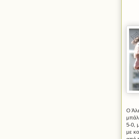
Ο Άλ
μπάλ
5-0,
με κ