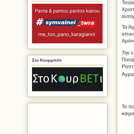
Τσού
Χριστ
αυτογ
Τα Ά
απου
Αμύν
Την 
Ποταμ
Στο Κουρμπέτι
Ραπτ
Άγρα
Το πα
καιρι