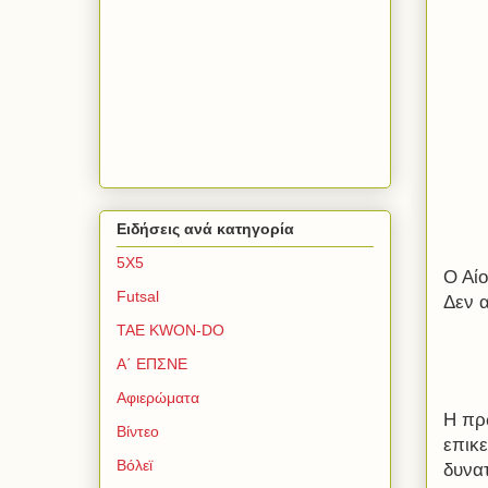
Ειδήσεις ανά κατηγορία
5Χ5
Ο Αίο
Futsal
Δεν 
TAE KWON-DO
Α΄ ΕΠΣΝΕ
Αφιερώματα
Η πρ
Βίντεο
επικε
Βόλεϊ
δυνα