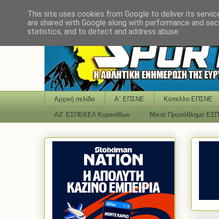
This site uses cookies from Google to deliver its servic
are shared with Google along with performance and secu
statistics, and to detect and address abuse.
Αρχική σελίδα
Α΄ ΕΠΣΝΕ
Κύπελλο ΕΠΣΝΕ
Α2΄ ΕΣΠΕΚΕΛ Κορασίδων
Μικτό Πρωτάθλημα ΕΣ