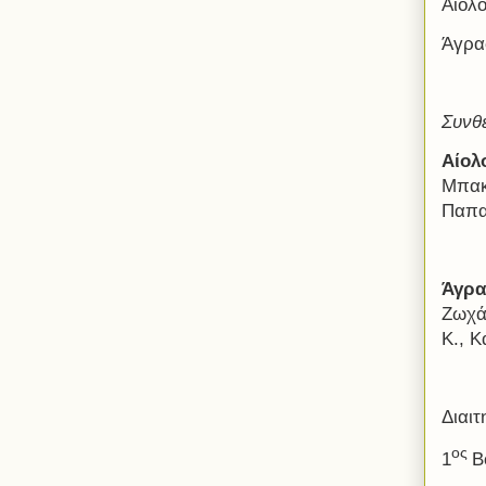
Αίολο
Άγρα
Συνθ
Αίολ
Μπακ
Παπα
Άγρ
Ζωχά
Κ., 
Διαι
ος
1
Β