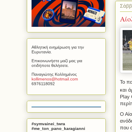
Σάββ
Αίο
Αθλητική ενημέρωση για την
Ευρυτανία.
Επικοινωνήστε μαζί μας για
οτιδήποτε θελήσετε.
Παναγιώτης Κολλημένος
kollimenos
@
hotmail
.
com
Το πα
6976118092
και ά
Play
περί
Ο Αί
ανόδ
#symvainei_twra
που 
#me_ton_pano_karagianni