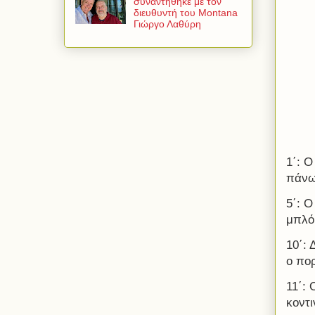
συναντήθηκε με τον
διευθυντή του Montana
Γιώργο Λαθύρη
1΄: Ο
πάνω
5΄: 
μπλό
10΄:
ο πο
11΄: 
κοντι