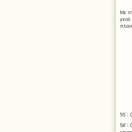
Με τ
γκολ
πλασά
55΄:
58΄: