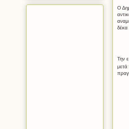
Ο Δη
αντι
αναμέ
δέκα
Την 
μετά 
πραγ