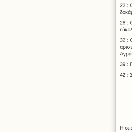
22΄: 
δοκά
26΄:
εύκο
32΄:
αρισ
Αγρά
39΄:
42΄:
Η ομά