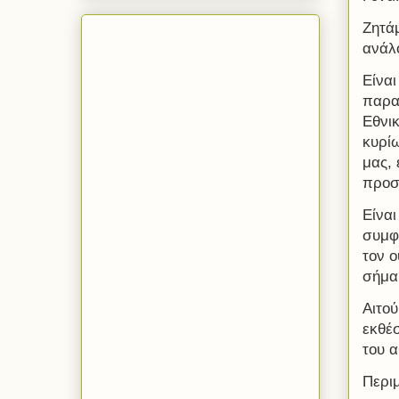
Ζητά
ανάλ
Είνα
παρα
Εθνι
κυρίω
μας, 
προσ
Είναι
συμφ
τον 
σήμαι
Αιτο
εκθέ
του 
Περι