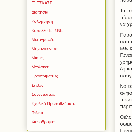
παρα
Γ΄ ΕΣΚΑΣΕ
Το Γυ
Διαιτησία
πίσω 
Κολύμβηση
να χ
Κύπελλο ΕΠΣΝΕ
Παρό
Μεταγραφές
από τ
Εθνι
Μηχανοκίνηση
Γυνα
Μικτές
χρημ
Μπάσκετ
δημι
απογο
Προετοιμασίες
Στίβος
Να τ
ανήκ
Συνεντεύξεις
πρωτ
Σχολικά Πρωταθλήματα
περι
Φιλικά
Θέλου
Χιονοδρομία
σωμα
Γυνα