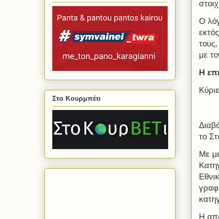
στοιχ
Ο λό
εκτό
τους,
με τ
Η επ
Κύρι
Στο Κουρμπέτι
Διαβ
το Στ
Με μ
Κατηγ
Εθνι
γραφε
κατηγ
Η απ