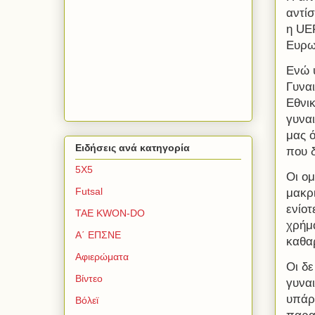
αντίσ
η UEF
Ευρω
Ενώ υ
Γυναι
Εθνικ
γυνα
μας ό
Ειδήσεις ανά κατηγορία
που δ
5Χ5
Οι ομ
Futsal
μακρι
ενίοτ
TAE KWON-DO
χρήμ
Α΄ ΕΠΣΝΕ
καθα
Αφιερώματα
Οι δε
Βίντεο
γυναι
υπάρ
Βόλεϊ