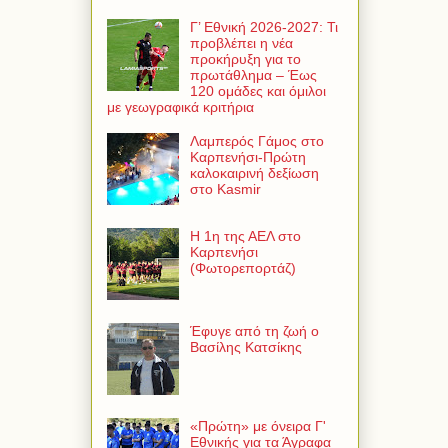
Γ’ Εθνική 2026-2027: Τι
προβλέπει η νέα
προκήρυξη για το
πρωτάθλημα – Έως
120 ομάδες και όμιλοι
με γεωγραφικά κριτήρια
Λαμπερός Γάμος στο
Καρπενήσι-Πρώτη
καλοκαιρινή δεξίωση
στο Kasmir
Η 1η της ΑΕΛ στο
Καρπενήσι
(Φωτορεπορτάζ)
Έφυγε από τη ζωή ο
Βασίλης Κατσίκης
«Πρώτη» με όνειρα Γ'
Εθνικής για τα Άγραφα