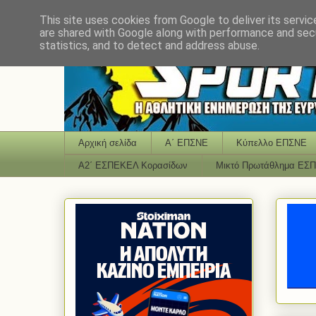
This site uses cookies from Google to deliver its servic
are shared with Google along with performance and secu
statistics, and to detect and address abuse.
Αρχική σελίδα
Α΄ ΕΠΣΝΕ
Κύπελλο ΕΠΣΝΕ
Α2΄ ΕΣΠΕΚΕΛ Κορασίδων
Μικτό Πρωτάθλημα ΕΣ