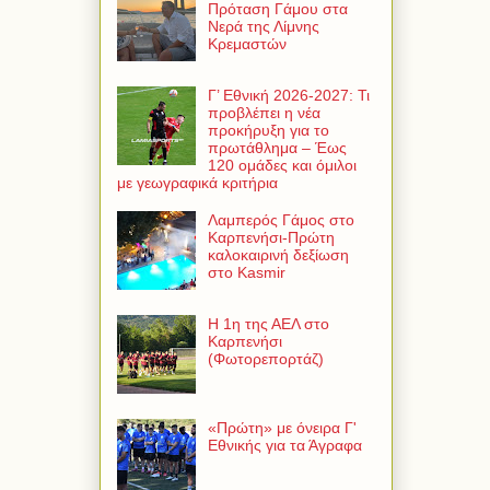
Πρόταση Γάμου στα
Νερά της Λίμνης
Κρεμαστών
Γ’ Εθνική 2026-2027: Τι
προβλέπει η νέα
προκήρυξη για το
πρωτάθλημα – Έως
120 ομάδες και όμιλοι
με γεωγραφικά κριτήρια
Λαμπερός Γάμος στο
Καρπενήσι-Πρώτη
καλοκαιρινή δεξίωση
στο Kasmir
Η 1η της ΑΕΛ στο
Καρπενήσι
(Φωτορεπορτάζ)
«Πρώτη» με όνειρα Γ'
Εθνικής για τα Άγραφα