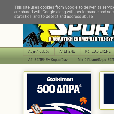
This site uses cookies from Google to deliver its servic
are shared with Google along with performance and secu
statistics, and to detect and address abuse.
Αρχική σελίδα
Α΄ ΕΠΣΝΕ
Κύπελλο ΕΠΣΝΕ
Α2΄ ΕΣΠΕΚΕΛ Κορασίδων
Μικτό Πρωτάθλημα ΕΣ