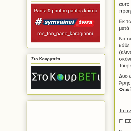
αυτό 
προη
Εκ τω
μετά
Να σ
κάθε
(κλι
σκόν
Στο Κουρμπέτι
Τουρκ
Δυο 
Άρης
Φωκί
Το αν
Γ΄ Ε