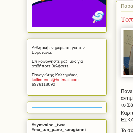
Παρα
Τοπ
Αθλητική ενημέρωση για την
Ευρυτανία.
Επικοινωνήστε μαζί μας για
οτιδήποτε θελήσετε.
Παναγιώτης Κολλημένος
kollimenos
@
hotmail
.
com
6976118092
Πανε
αντι
το Σ
Καρπ
ΕΣΚΑ
#symvainei_twra
#me_ton_pano_karagianni
Το συ