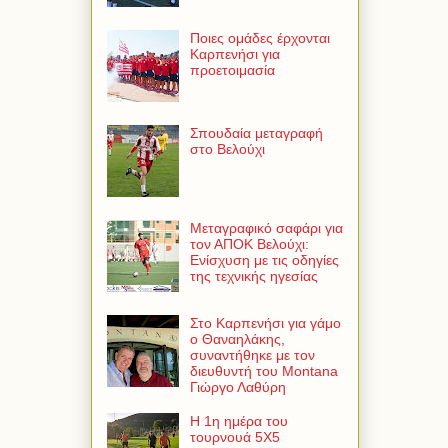
Ποιες ομάδες έρχονται
Καρπενήσι για
προετοιμασία
Σπουδαία μεταγραφή
στο Βελούχι
Μεταγραφικό σαφάρι για
τον ΑΠΟΚ Βελούχι:
Ενίσχυση με τις οδηγίες
της τεχνικής ηγεσίας
Στο Καρπενήσι για γάμο
ο Θαναηλάκης,
συναντήθηκε με τον
διευθυντή του Montana
Γιώργο Λαθύρη
Η 1η ημέρα του
τουρνουά 5Χ5