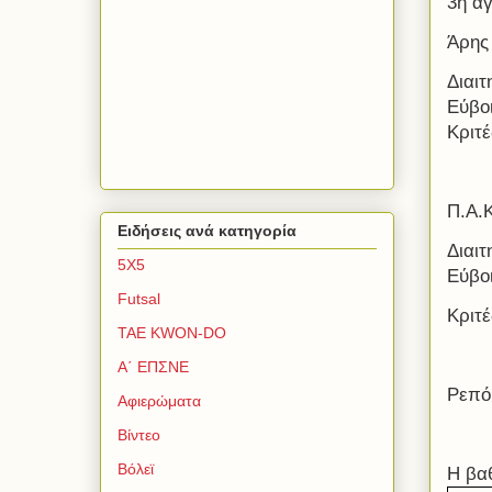
3η α
Άρης
Διαι
Εύβο
Κριτέ
Π.Α.Κ
Ειδήσεις ανά κατηγορία
Διαι
5Χ5
Εύβο
Futsal
Κριτ
TAE KWON-DO
Α΄ ΕΠΣΝΕ
Ρεπό
Αφιερώματα
Βίντεο
Βόλεϊ
Η βα