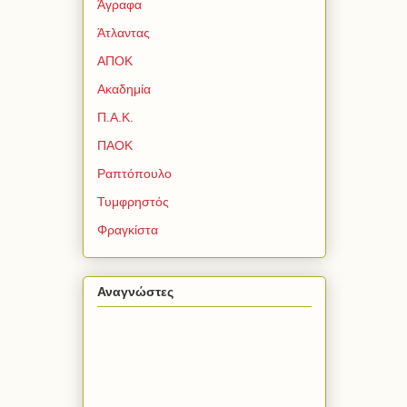
Άγραφα
Άτλαντας
ΑΠΟΚ
Ακαδημία
Π.Α.Κ.
ΠΑΟΚ
Ραπτόπουλο
Τυμφρηστός
Φραγκίστα
Αναγνώστες