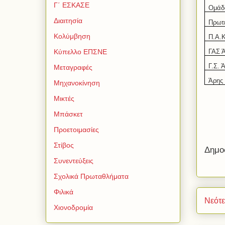
Γ΄ ΕΣΚΑΣΕ
Ομάδ
Διαιτησία
Πρωτ
Κολύμβηση
Π.Α.Κ
ΓΑΣ 
Κύπελλο ΕΠΣΝΕ
Γ.Σ. 
Μεταγραφές
Άρης
Μηχανοκίνηση
Μικτές
Μπάσκετ
Προετοιμασίες
Στίβος
Δημο
Συνεντεύξεις
Σχολικά Πρωταθλήματα
Φιλικά
Νεότ
Χιονοδρομία