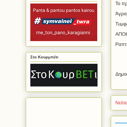
Το π
Άγρα
Τυμφ
ΑΠΟΚ
Ραπτ
Στο Κουρμπέτι
Δημο
Νεότ