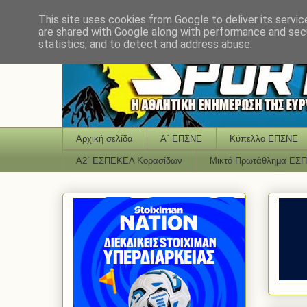
This site uses cookies from Google to deliver its servic
are shared with Google along with performance and secu
statistics, and to detect and address abuse.
Αρχική σελίδα
Α΄ ΕΠΣΝΕ
Κύπελλο ΕΠΣΝΕ
Α2΄ ΕΣΠΕΚΕΛ Κορασίδων
Μικτό Πρωτάθλημα ΕΣ