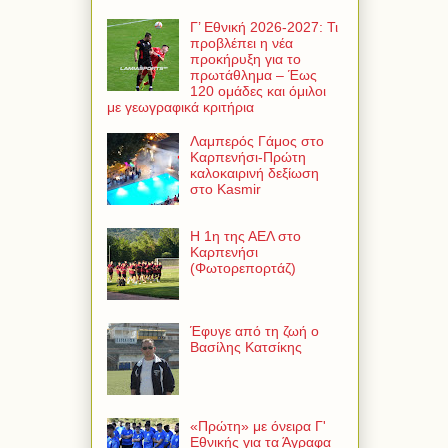
Γ’ Εθνική 2026-2027: Τι
προβλέπει η νέα
προκήρυξη για το
πρωτάθλημα – Έως
120 ομάδες και όμιλοι
με γεωγραφικά κριτήρια
Λαμπερός Γάμος στο
Καρπενήσι-Πρώτη
καλοκαιρινή δεξίωση
στο Kasmir
Η 1η της ΑΕΛ στο
Καρπενήσι
(Φωτορεπορτάζ)
Έφυγε από τη ζωή ο
Βασίλης Κατσίκης
«Πρώτη» με όνειρα Γ'
Εθνικής για τα Άγραφα