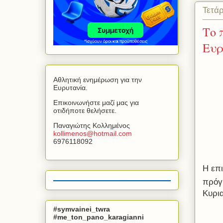
Τετά
Το 
Ευρ
Αθλητική ενημέρωση για την
Ευρυτανία.
Επικοινωνήστε μαζί μας για
οτιδήποτε θελήσετε.
Παναγιώτης Κολλημένος
kollimenos
@
hotmail
.
com
6976118092
Η επ
πρόγ
Κυρι
#symvainei_twra
#me_ton_pano_karagianni