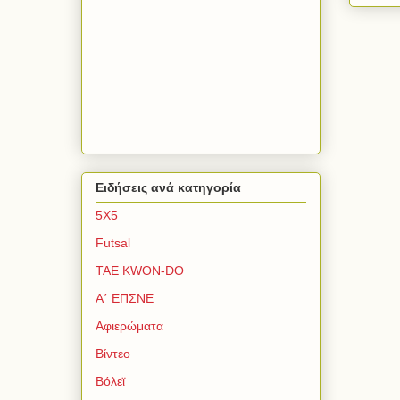
Ειδήσεις ανά κατηγορία
5Χ5
Futsal
TAE KWON-DO
Α΄ ΕΠΣΝΕ
Αφιερώματα
Βίντεο
Βόλεϊ