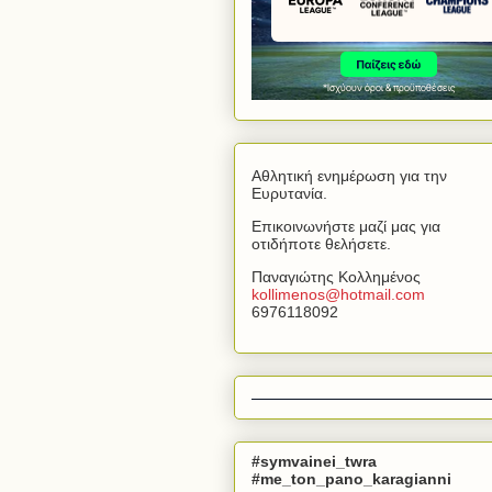
Αθλητική ενημέρωση για την
Ευρυτανία.
Επικοινωνήστε μαζί μας για
οτιδήποτε θελήσετε.
Παναγιώτης Κολλημένος
kollimenos
@
hotmail
.
com
6976118092
#symvainei_twra
#me_ton_pano_karagianni