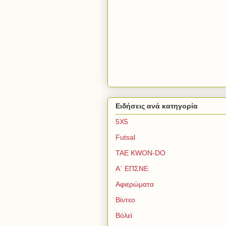
Ειδήσεις ανά κατηγορία
5Χ5
Futsal
TAE KWON-DO
Α΄ ΕΠΣΝΕ
Αφιερώματα
Βίντεο
Βόλεϊ