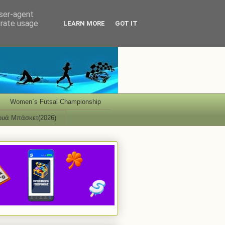
user-agent
erate usage
LEARN MORE
GOT IT
Women΄s Futsal Championship
ουά Μπάσκετ(2026)