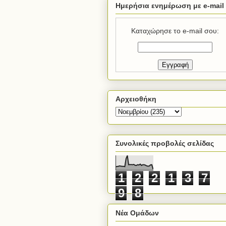
Ημερήσια ενημέρωση με e-mail
Καταχώρησε το e-mail σου:
Αρχειοθήκη
Συνολικές προβολές σελίδας
1
2
2
1
3
7
9
8
Νέα Ομάδων