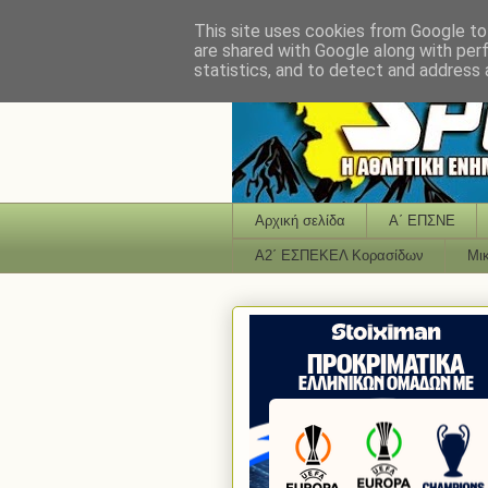
This site uses cookies from Google to 
are shared with Google along with per
statistics, and to detect and address 
Αρχική σελίδα
Α΄ ΕΠΣΝΕ
Α2΄ ΕΣΠΕΚΕΛ Κορασίδων
Μι