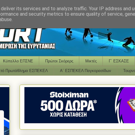
deliver its services and to analyze traffic. Your IP address and 
formance and security metrics to ensure quality of service, gen
abuse.
Κύπελλο ΕΠΣΝΕ
Πρώτοι Σκόρερς
Μικτές
Γ΄ ΕΣΚΑΣΕ
κτό Πρωτάθλημα ΕΣΠΕΚΕΛ
Α΄ ΕΣΠΕΚΕΛ Παγκορασίδων
Τουρν