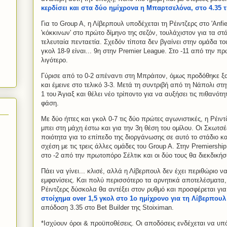
κερδίσει και στα δύο ημίχρονα η Μπαρτσελόνα, στο 4.35 τ
Για το Group A, η Λίβερπουλ υποδέχεται τη Ρέιντζερς στο 'Anf
'κόκκινων' στο πρώτο δίμηνο της σεζόν, τουλάχιστον για τα στ
τελευταία πενταετία. Σχεδόν τίποτα δεν βγαίνει στην ομάδα τ
γκολ 18-9 είναι... 9η στην Premier League. Στο -11 από την 
λιγότερο.
Γύρισε από το 0-2 απέναντι στη Μπράιτον, όμως προδόθηκε ξ
και έμεινε στο τελικό 3-3. Μετά τη συντριβή από τη Νάπολι στ
1 του Άγιαξ και θέλει νέο τρίποντο για να αυξήσει τις πιθανότ
φάση.
Με δύο ήττες και γκολ 0-7 τις δύο πρώτες αγωνιστικές, η Ρέι
μπει στη μάχη έστω και για την 3η θέση του ομίλου. Οι Σκωτσ
ποιότητα για το επίπεδο της διοργάνωσης σε αυτό το στάδιο κα
σχέση με τις τρεις άλλες ομάδες του Group A. Στην Premiership
στο -2 από την πρωτοπόρο Σέλτικ και οι δύο τους θα διεκδικήσο
Πάει να γίνει... κλισέ, αλλά η Λίβερπουλ δεν έχει περιθώριο ν
εμφανίσεις. Και πολύ περισσότερο τα αρνητικά αποτελέσματα
Ρέιντζερς δύσκολα θα αντέξει στον ρυθμό και προσφέρεται γ
στοίχημα over 1,5 γκολ στο 1ο ημίχρονο για τη Λίβερπουλ
απόδοση 3.35 στο Bet Builder της Stoiximan.
*Ισχύουν όροι & προϋποθέσεις. Οι αποδόσεις ενδέχεται να υπό