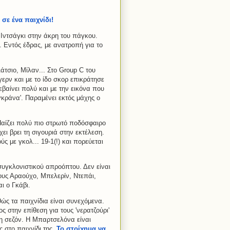
 σε ένα παιχνίδι!
ο Ιντσάγκι στην άκρη του πάγκου.
. Εντός έδρας, με ανατροπή για το
τσιο, Μίλαν... Στο Group C του
ερν και με το ίδο σκορ επικράτησε
βαίνει πολύ και με την εικόνα που
γκράνα'. Παραμένει εκτός μάχης ο
αίζει πολύ πιο στρωτό ποδόσφαιρο
ει βρει τη σιγουριά στην εκτέλεση.
 με γκολ... 19-1(!) και πορεύεται
 συγκλονιστικού απροόπτου. Δεν είναι
ους Αραούχο, Μπελερίν, Ντεπάι,
αι ο Γκάβι.
θώς τα παιχνίδια είναι συνεχόμενα.
 στην επίθεση για τους 'νερατζούρι'
η σεζόν. Η Μπαρτσελόνα είναι
 στο παιχνίδι της.
Το στοίχημα να