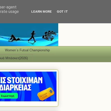
user-agent
erate usage
LEARN MORE
GOT IT
Women΄s Futsal Championship
ουά Μπάσκετ(2026)