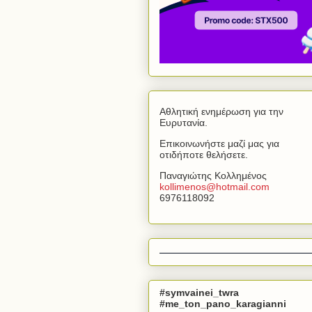
Αθλητική ενημέρωση για την
Ευρυτανία.
Επικοινωνήστε μαζί μας για
οτιδήποτε θελήσετε.
Παναγιώτης Κολλημένος
kollimenos
@
hotmail
.
com
6976118092
#symvainei_twra
#me_ton_pano_karagianni