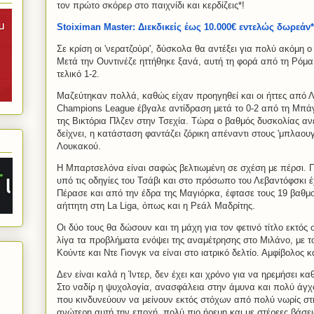
τον πρώτο σκόρερ στο παιχνίδι και κερδίζεις*!
Stoiximan Master: Διεκδικείς έως 10.000€ εντελώς δωρεάν*
Σε κρίση οι 'νερατζούρι', δύσκολα θα αντέξει για πολύ ακόμη 
Μετά την Ουντινέζε ηττήθηκε ξανά, αυτή τη φορά από τη Ρόμα
τελικό 1-2.
Μαζεύτηκαν πολλά, καθώς είχαν προηγηθεί και οι ήττες από Λά
Champions League έβγαλε αντίδραση μετά το 0-2 από τη Μπάγ
της Βικτόρια Πλζεν στην Τσεχία. Τώρα ο βαθμός δυσκολίας ανε
δείχνει, η κατάσταση φαντάζει ζόρικη απέναντι στους 'μπλαου
Λουκακού.
Η Μπαρτσελόνα είναι σαφώς βελτιωμένη σε σχέση με πέρσι. Π
υπό τις οδηγίες του Τσάβι και στο πρόσωπο του Λεβαντόφσκι έχ
Πέρασε και από την έδρα της Μαγιόρκα, έφτασε τους 19 βαθμούς
αήττητη στη La Liga, όπως και η Ρεάλ Μαδρίτης.
Οι δύο τους θα δώσουν και τη μάχη για τον φετινό τίτλο εκτός
λίγα τα προβλήματα ενόψει της αναμέτρησης στο Μιλάνο, με τ
Κούντε και Ντε Γιονγκ να είναι στο ιατρικό δελτίο. Αμφίβολος κ
Δεν είναι καλά η Ίντερ, δεν έχει και χρόνο για να ηρεμήσει κα
Στο ναδίρ η ψυχολογία, ανασφάλεια στην άμυνα και πολύ άγχος
που κινδυνεύουν να μείνουν εκτός στόχων από πολύ νωρίς στ
ανώτερη αυτή την εποχή, πολύ πιο ήρεμη και με στέρεες βάσεις