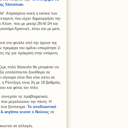
ης Stoiximan.
ield'. Απρόσμενα κακή η εικόνα των
άνταρντς που είχαν δημιουργήσει την
ου Κλοπ, που με ρεκόρ 2Ν-4Ι-1Η και
πρωτοπόρο Άρσεναλ, έστω και με ματς
ανά στο φινάλε από την άμυνα της
ην πρεμιέρα του ομίλου επικράτησε 2-
ητες της για πρόκριση στην επόμενη
ντζερς πολύ δύσκολα θα μπορέσει να
έζοι υπολείπονται ξεκάθαρα σε
ι σίγουρα είναι δύο κλικ κάτω σε
, η Ρέιντζερς είναι 2η με 19 βαθμούς,
υν και φέτος τον τίτλο.
α συνεχίσει τις προβληματικές
, που μεγαλώνουν την πίεση. Η
ια ένα ξέσπασμα.
Το συνδυαστικό
 & anytime scorer o Νούνιες
σε
κεινται σε αλλαγές.