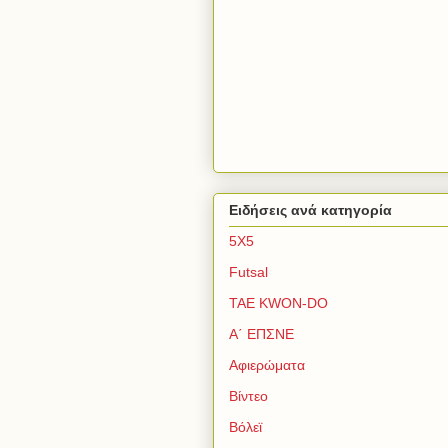
Ειδήσεις ανά κατηγορία
5Χ5
Futsal
TAE KWON-DO
Α΄ ΕΠΣΝΕ
Αφιερώματα
Βίντεο
Βόλεϊ