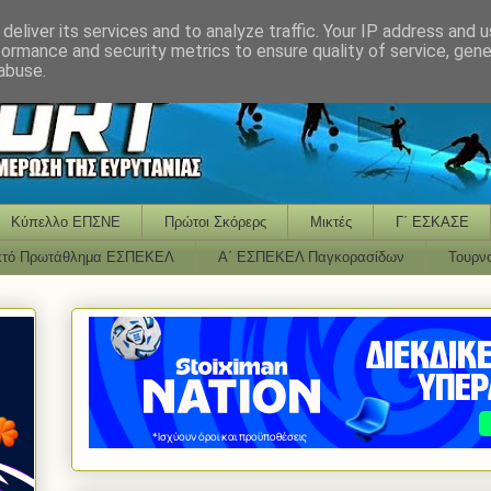
deliver its services and to analyze traffic. Your IP address and 
formance and security metrics to ensure quality of service, gen
abuse.
Κύπελλο ΕΠΣΝΕ
Πρώτοι Σκόρερς
Μικτές
Γ΄ ΕΣΚΑΣΕ
κτό Πρωτάθλημα ΕΣΠΕΚΕΛ
Α΄ ΕΣΠΕΚΕΛ Παγκορασίδων
Τουρν