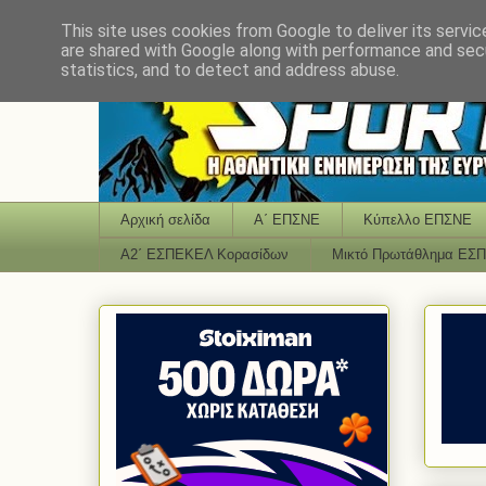
This site uses cookies from Google to deliver its servic
are shared with Google along with performance and secu
statistics, and to detect and address abuse.
Αρχική σελίδα
Α΄ ΕΠΣΝΕ
Κύπελλο ΕΠΣΝΕ
Α2΄ ΕΣΠΕΚΕΛ Κορασίδων
Μικτό Πρωτάθλημα ΕΣ