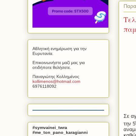
Παρα
Τελ
παμ
Αθλητική ενημέρωση για την
Ευρυτανία.
Επικοινωνήστε μαζί μας για
οτιδήποτε θελήσετε.
Παναγιώτης Κολλημένος
kollimenos
@
hotmail
.
com
6976118092
Σε α
την 5
#symvainei_twra
αναμέ
#me_ton_pano_karagianni
καθώ