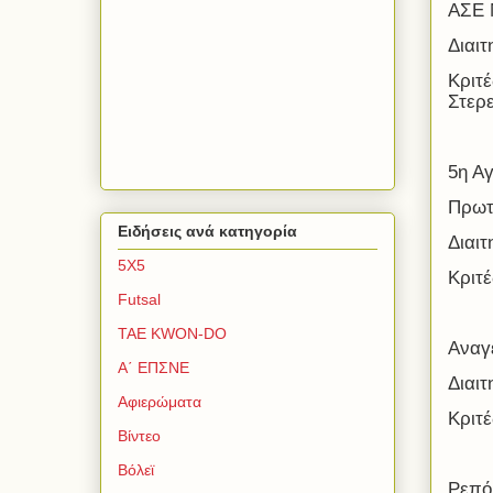
ΑΣΕ 
Διαιτ
Κριτέ
Στερ
5η Α
Πρωτ
Ειδήσεις ανά κατηγορία
Διαιτ
5Χ5
Κριτέ
Futsal
TAE KWON-DO
Αναγ
Α΄ ΕΠΣΝΕ
Διαιτ
Αφιερώματα
Κριτ
Βίντεο
Βόλεϊ
Ρεπό