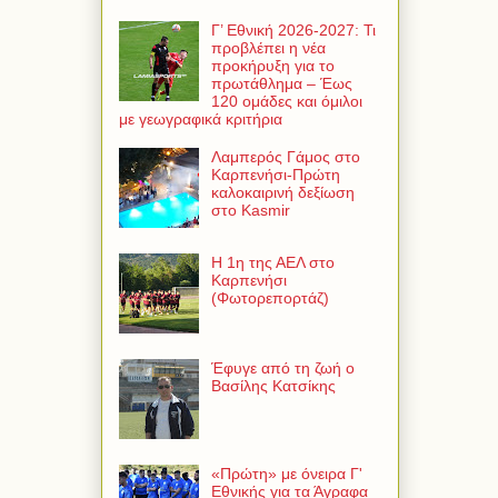
Γ’ Εθνική 2026-2027: Τι
προβλέπει η νέα
προκήρυξη για το
πρωτάθλημα – Έως
120 ομάδες και όμιλοι
με γεωγραφικά κριτήρια
Λαμπερός Γάμος στο
Καρπενήσι-Πρώτη
καλοκαιρινή δεξίωση
στο Kasmir
Η 1η της ΑΕΛ στο
Καρπενήσι
(Φωτορεπορτάζ)
Έφυγε από τη ζωή ο
Βασίλης Κατσίκης
«Πρώτη» με όνειρα Γ'
Εθνικής για τα Άγραφα