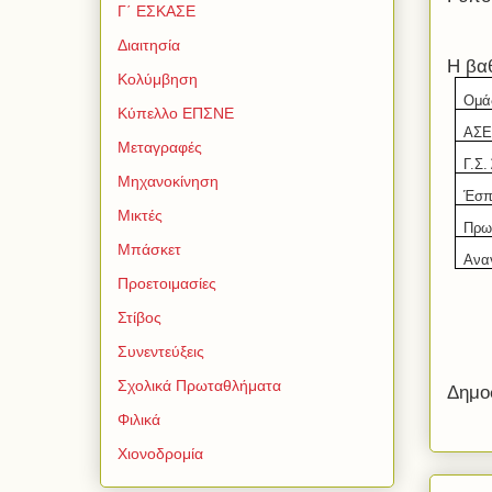
Γ΄ ΕΣΚΑΣΕ
Διαιτησία
Η βα
Κολύμβηση
Ομά
Κύπελλο ΕΠΣΝΕ
ΑΣΕ
Μεταγραφές
Γ.Σ.
Μηχανοκίνηση
Έσπ
Μικτές
Πρω
Μπάσκετ
Ανα
Προετοιμασίες
Στίβος
Συνεντεύξεις
Σχολικά Πρωταθλήματα
Δημο
Φιλικά
Χιονοδρομία