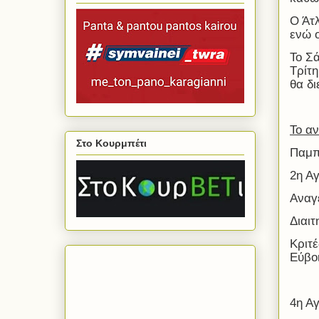
Ο Άτλ
ενώ 
Το Σ
Τρίτ
θα δ
Το αν
Στο Κουρμπέτι
Παμπ
2η Α
Αναγ
Διαιτ
Κριτ
Εύβο
4η Α