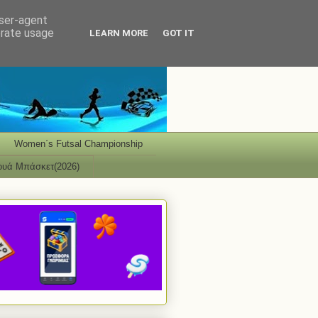
user-agent
erate usage
LEARN MORE
GOT IT
Women΄s Futsal Championship
ουά Μπάσκετ(2026)