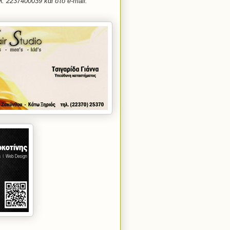
λ. 2237400039 και στο e-mail: