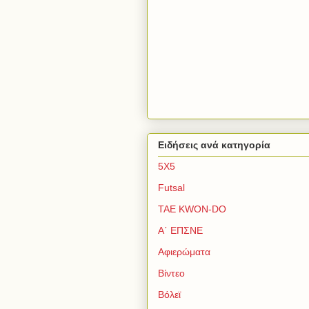
Ειδήσεις ανά κατηγορία
5Χ5
Futsal
TAE KWON-DO
Α΄ ΕΠΣΝΕ
Αφιερώματα
Βίντεο
Βόλεϊ