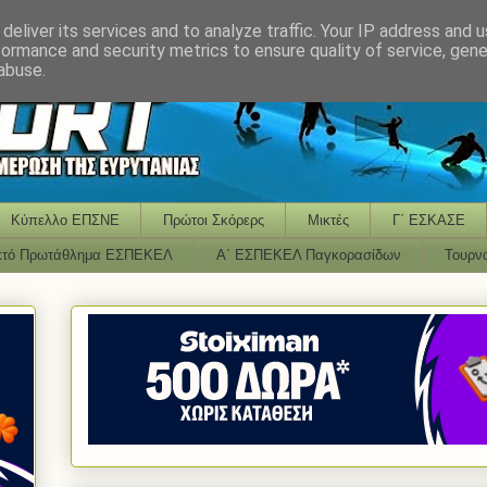
deliver its services and to analyze traffic. Your IP address and 
formance and security metrics to ensure quality of service, gen
abuse.
Κύπελλο ΕΠΣΝΕ
Πρώτοι Σκόρερς
Μικτές
Γ΄ ΕΣΚΑΣΕ
κτό Πρωτάθλημα ΕΣΠΕΚΕΛ
Α΄ ΕΣΠΕΚΕΛ Παγκορασίδων
Τουρν