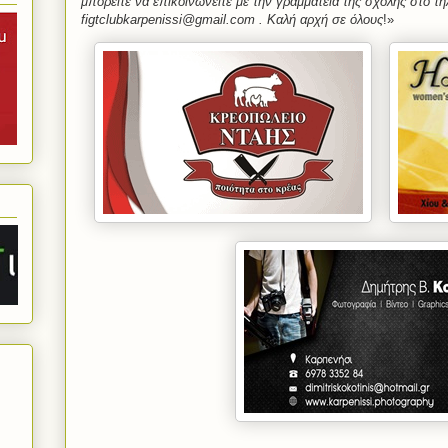
μπορείτε να επικοινωνείτε με την γραμματεία της σχολής στο τη
figtclubkarpenissi@gmail.com . Καλή αρχή σε όλους
!»