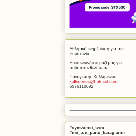
Αθλητική ενημέρωση για την
Ευρυτανία.
Επικοινωνήστε μαζί μας για
οτιδήποτε θελήσετε.
Παναγιώτης Κολλημένος
kollimenos
@
hotmail
.
com
6976118092
#symvainei_twra
#me_ton_pano_karagianni