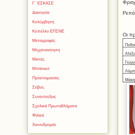
Φραγ
Γ΄ ΕΣΚΑΣΕ
Διαιτησία
Ρεπό
Κολύμβηση
Κύπελλο ΕΠΣΝΕ
Οι π
Μεταγραφές
Ποδο
Μηχανοκίνηση
Αλέξ
Μικτές
Γιώρ
Μπάσκετ
Λάμπ
Προετοιμασίες
Μάκη
Στίβος
Συνεντεύξεις
Σχολικά Πρωταθλήματα
Φιλικά
Χιονοδρομία