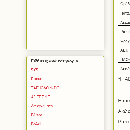
Ομάδ
Ποτα
Αίολο
Ραπτ
Φραγ
ΑΕΚ
ΠΑΟ
Ειδήσεις ανά κατηγορία
Ακαδ
5Χ5
*Η ΑΕ
Futsal
TAE KWON-DO
Α΄ ΕΠΣΝΕ
Η επ
Αφιερώματα
Αίολ
Βίντεο
Ραπτ
Βόλεϊ