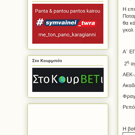
Η επ
Ποτα
θα κ
γκολ
Α΄ Ε
Στο Κουρμπέτι
η
2
αγ
ΑΕΚ-Α
Ακαδ
Φραγ
Ρεπό
Η βα