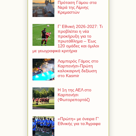
Πρόταση Γάμου στα
Νερά της Λίμνης
Κρεμαστών
Γ’ Εθνική 2026-2027: Τι
προβλέπει η νέα
προκήρυξη για το
πρωτάθλημα – Έως
120 ομάδες και όμιλοι
με γεωγραφικά κριτήρια
Λαμπερός Γάμος στο
Καρπενήσι-Πρώτη
καλοκαιρινή δεξίωση
στο Kasmir
Η 1η της ΑΕΛ στο
Καρπενήσι
(Φωτορεπορτάζ)
«Πρώτη» με όνειρα Γ'
Εθνικής για τα Άγραφα