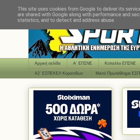
This site uses cookies from Google to deliver its servic
are shared with Google along with performance and secu
statistics, and to detect and address abuse.
Αρχική σελίδα
Α΄ ΕΠΣΝΕ
Κύπελλο ΕΠΣΝΕ
Α2΄ ΕΣΠΕΚΕΛ Κορασίδων
Μικτό Πρωτάθλημα ΕΣ