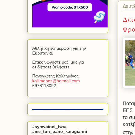
Δευτ
Δυο
Φρα
Αθλητική ενημέρωση για την
Ευρυτανία.
Επικοινωνήστε μαζί μας για
οτιδήποτε θελήσετε.
Παναγιώτης Κολλημένος
kollimenos
@
hotmail
.
com
6976118092
Ποταμ
ΕΠΣ 
το σ
κατέ
#symvainei_twra
#me_ton_pano_karagianni
στην