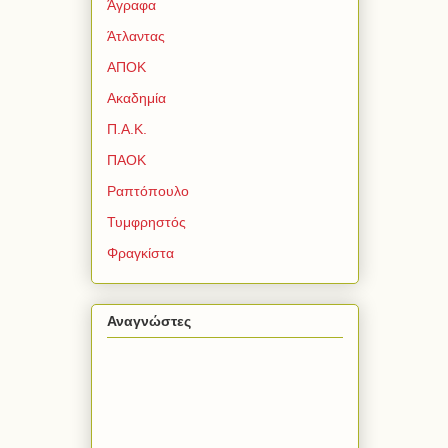
Άγραφα
Άτλαντας
ΑΠΟΚ
Ακαδημία
Π.Α.Κ.
ΠΑΟΚ
Ραπτόπουλο
Τυμφρηστός
Φραγκίστα
Αναγνώστες