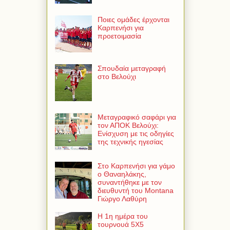
Ποιες ομάδες έρχονται
Καρπενήσι για
προετοιμασία
Σπουδαία μεταγραφή
στο Βελούχι
Μεταγραφικό σαφάρι για
τον ΑΠΟΚ Βελούχι:
Ενίσχυση με τις οδηγίες
της τεχνικής ηγεσίας
Στο Καρπενήσι για γάμο
ο Θαναηλάκης,
συναντήθηκε με τον
διευθυντή του Montana
Γιώργο Λαθύρη
Η 1η ημέρα του
τουρνουά 5Χ5