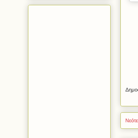
Δημο
Νεότ