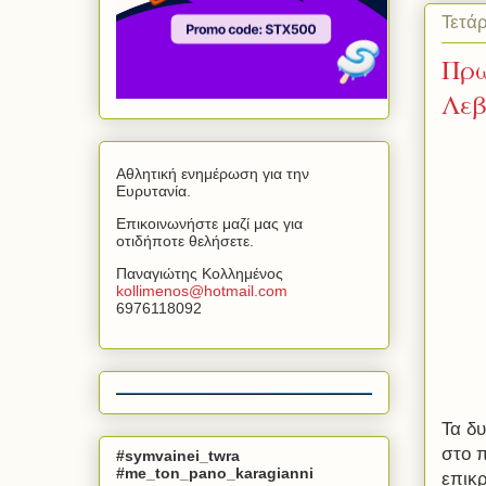
Τετά
Πρώ
Λεβ
Αθλητική ενημέρωση για την
Ευρυτανία.
Επικοινωνήστε μαζί μας για
οτιδήποτε θελήσετε.
Παναγιώτης Κολλημένος
kollimenos
@
hotmail
.
com
6976118092
Τα δυ
στο 
#symvainei_twra
#me_ton_pano_karagianni
επικρ