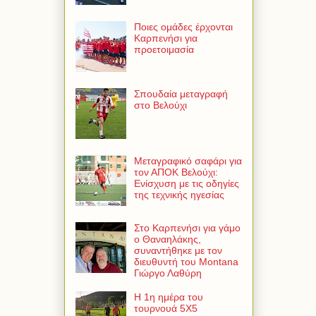
Ποιες ομάδες έρχονται
Καρπενήσι για
προετοιμασία
Σπουδαία μεταγραφή
στο Βελούχι
Μεταγραφικό σαφάρι για
τον ΑΠΟΚ Βελούχι:
Ενίσχυση με τις οδηγίες
της τεχνικής ηγεσίας
Στο Καρπενήσι για γάμο
ο Θαναηλάκης,
συναντήθηκε με τον
διευθυντή του Montana
Γιώργο Λαθύρη
Η 1η ημέρα του
τουρνουά 5Χ5