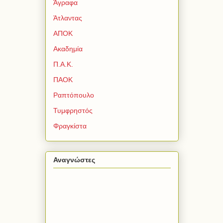
Άγραφα
Άτλαντας
ΑΠΟΚ
Ακαδημία
Π.Α.Κ.
ΠΑΟΚ
Ραπτόπουλο
Τυμφρηστός
Φραγκίστα
Αναγνώστες