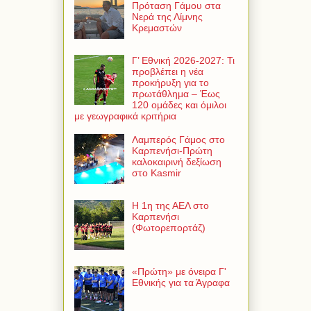
Πρόταση Γάμου στα
Νερά της Λίμνης
Κρεμαστών
Γ’ Εθνική 2026-2027: Τι
προβλέπει η νέα
προκήρυξη για το
πρωτάθλημα – Έως
120 ομάδες και όμιλοι
με γεωγραφικά κριτήρια
Λαμπερός Γάμος στο
Καρπενήσι-Πρώτη
καλοκαιρινή δεξίωση
στο Kasmir
Η 1η της ΑΕΛ στο
Καρπενήσι
(Φωτορεπορτάζ)
«Πρώτη» με όνειρα Γ'
Εθνικής για τα Άγραφα