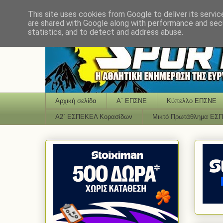
This site uses cookies from Google to deliver its servic
are shared with Google along with performance and secu
statistics, and to detect and address abuse.
Αρχική σελίδα
Α΄ ΕΠΣΝΕ
Κύπελλο ΕΠΣΝΕ
Α2΄ ΕΣΠΕΚΕΛ Κορασίδων
Μικτό Πρωτάθλημα ΕΣ