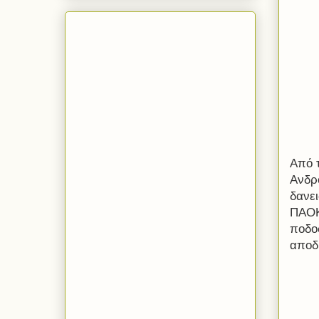
Από 
Ανδρ
δανε
ΠΑΟΚ
ποδοσ
αποδ