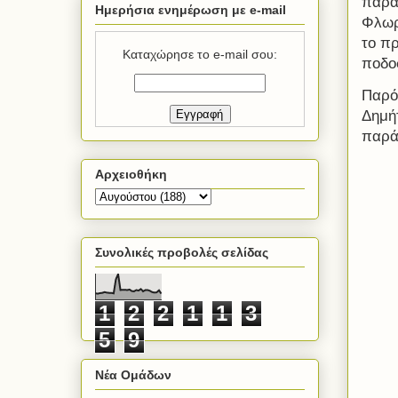
παρα
Ημερήσια ενημέρωση με e-mail
Φλωρ
το π
Καταχώρησε το e-mail σου:
ποδο
Παρόν
Δημή
παρά
Αρχειοθήκη
Συνολικές προβολές σελίδας
1
2
2
1
1
3
5
9
Νέα Ομάδων