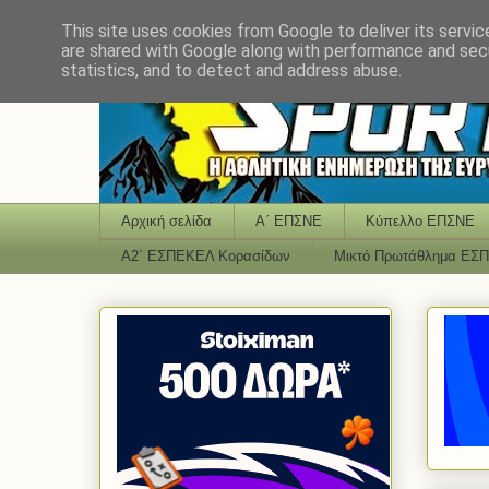
This site uses cookies from Google to deliver its servic
are shared with Google along with performance and secu
statistics, and to detect and address abuse.
Αρχική σελίδα
Α΄ ΕΠΣΝΕ
Κύπελλο ΕΠΣΝΕ
Α2΄ ΕΣΠΕΚΕΛ Κορασίδων
Μικτό Πρωτάθλημα ΕΣ