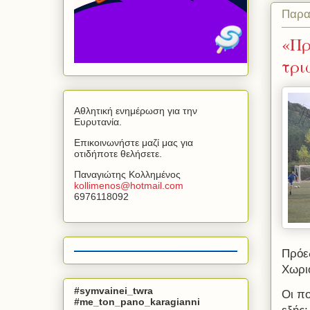
Παρα
«Πρ
τρι
Αθλητική ενημέρωση για την
Ευρυτανία.
Επικοινωνήστε μαζί μας για
οτιδήποτε θελήσετε.
Παναγιώτης Κολλημένος
kollimenos
@
hotmail
.
com
6976118092
Πρόε
Χωριο
#symvainei_twra
Οι π
#me_ton_pano_karagianni