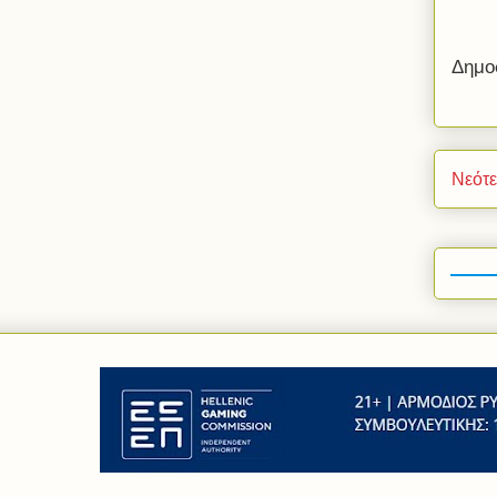
Δημο
Νεότ