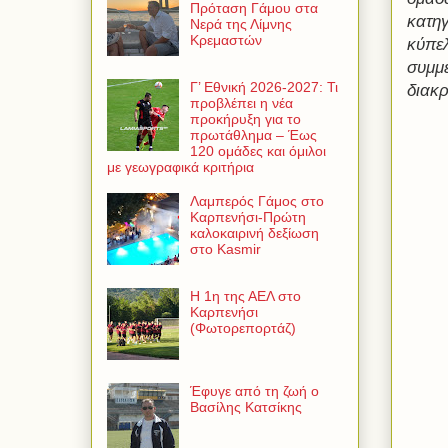
Πρόταση Γάμου στα
κατηγ
Νερά της Λίμνης
Κρεμαστών
κύπελ
συμμε
Γ’ Εθνική 2026-2027: Τι
διακρ
προβλέπει η νέα
προκήρυξη για το
πρωτάθλημα – Έως
120 ομάδες και όμιλοι
με γεωγραφικά κριτήρια
Λαμπερός Γάμος στο
Καρπενήσι-Πρώτη
καλοκαιρινή δεξίωση
στο Kasmir
Η 1η της ΑΕΛ στο
Καρπενήσι
(Φωτορεπορτάζ)
Έφυγε από τη ζωή ο
Βασίλης Κατσίκης