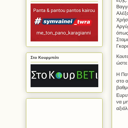
εξής
Βαγγ
Αλέξ
Χρήσ
Αργύ
όπως 
Σταμ
Γκορ
Κουτ
Στο Κουρμπέτι
ώστε
Η Πο
στο 
βαθμ
Ευρυτ
να μη
αξιό