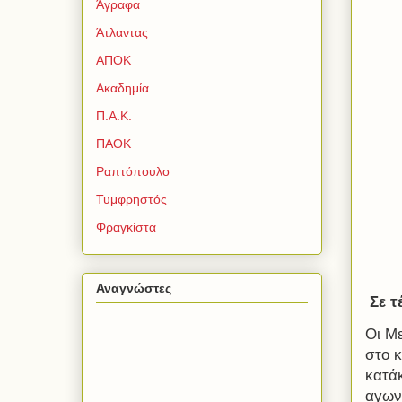
Άγραφα
Άτλαντας
ΑΠΟΚ
Ακαδημία
Π.Α.Κ.
ΠΑΟΚ
Ραπτόπουλο
Τυμφρηστός
Φραγκίστα
Αναγνώστες
Σε τ
Οι Μ
στο 
κατά
αγων