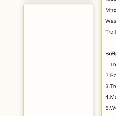
Μπα
Wes
Trol
Βαθ
1.T
2.B
3.Tr
4.
Μπ
5.W