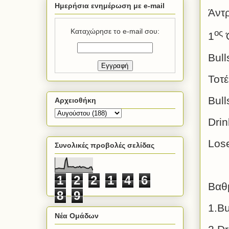
Ημερήσια ενημέρωση με e-mail
Άντ
Καταχώρησε το e-mail σου:
ος
1
Ό
Bull
Τοτ
Bull
Αρχειοθήκη
Drin
Los
Συνολικές προβολές σελίδας
1
2
2
1
4
6
Βαθ
8
9
1.Bu
Νέα Ομάδων