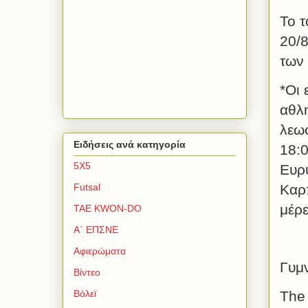
Το τ
20/
των
*Οι 
αθλ
λεωφ
Ειδήσεις ανά κατηγορία
18:0
5Χ5
Ευρυ
Καρπ
Futsal
μέρ
TAE KWON-DO
Α΄ ΕΠΣΝΕ
Αφιερώματα
Γυμ
Βίντεο
The
Βόλεϊ