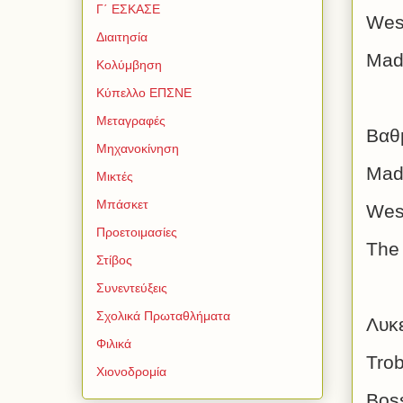
Γ΄ ΕΣΚΑΣΕ
West
Διαιτησία
Mad 
Κολύμβηση
Κύπελλο ΕΠΣΝΕ
Μεταγραφές
Βαθ
Μηχανοκίνηση
Mad
Μικτές
Μπάσκετ
Wes
Προετοιμασίες
The 
Στίβος
Συνεντεύξεις
Σχολικά Πρωταθλήματα
Λυκ
Φιλικά
Trob
Χιονοδρομία
Boss