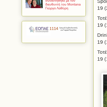
Spor
συναντήθηκε με τον
διευθυντή του Montana
19 (
Γιώργο Λαθύρη
Τοτ
19 (
D
19 (
Τοτ
19 (