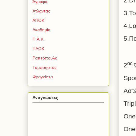
2.Dr
Άγραφα
Άτλαντας
3.
Το
ΑΠΟΚ
4.L
Ακαδημία
5.
Π
Π.Α.Κ.
ΠΑΟΚ
Ραπτόπουλο
ος
2
Τυμφρηστός
Φραγκίστα
Spor
Αστ
Αναγνώστες
Trip
One
One 