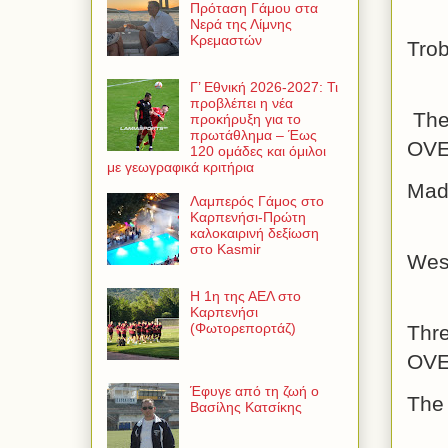
Πρόταση Γάμου στα
Νερά της Λίμνης
Κρεμαστών
T
Γ’ Εθνική 2026-2027: Τι
προβλέπει η νέα
The
προκήρυξη για το
πρωτάθλημα – Έως
O
120 ομάδες και όμιλοι
με γεωγραφικά κριτήρια
M
Λαμπερός Γάμος στο
Καρπενήσι-Πρώτη
καλοκαιρινή δεξίωση
στο Kasmir
W
Η 1η της ΑΕΛ στο
Καρπενήσι
(Φωτορεπορτάζ)
Th
O
Έφυγε από τη ζωή ο
Th
Βασίλης Κατσίκης