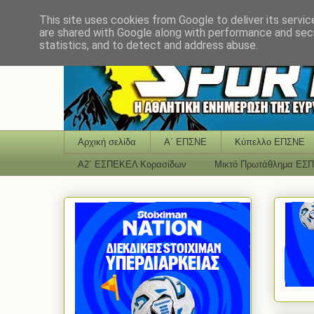
This site uses cookies from Google to deliver its servic
are shared with Google along with performance and secu
statistics, and to detect and address abuse.
Αρχική σελίδα
Α΄ ΕΠΣΝΕ
Κύπελλο ΕΠΣΝΕ
Α2΄ ΕΣΠΕΚΕΛ Κορασίδων
Μικτό Πρωτάθλημα ΕΣ