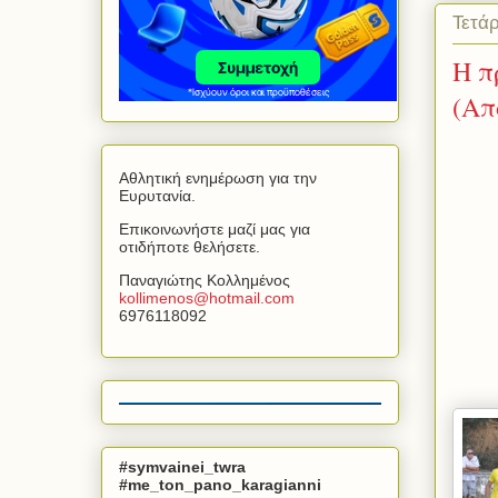
Τετά
Η π
(Απ
Αθλητική ενημέρωση για την
Ευρυτανία.
Επικοινωνήστε μαζί μας για
οτιδήποτε θελήσετε.
Παναγιώτης Κολλημένος
kollimenos
@
hotmail
.
com
6976118092
#symvainei_twra
#me_ton_pano_karagianni