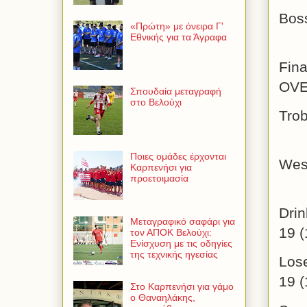
Bos
«Πρώτη» με όνειρα Γ'
Εθνικής για τα Άγραφα
Fi
O
Σπουδαία μεταγραφή
στο Βελούχι
T
Ποιες ομάδες έρχονται
Wes
Καρπενήσι για
προετοιμασία
D
Μεταγραφικό σαφάρι για
19 (
τον ΑΠΟΚ Βελούχι:
Ενίσχυση με τις οδηγίες
της τεχνικής ηγεσίας
Los
19 (
Στο Καρπενήσι για γάμο
ο Θαναηλάκης,