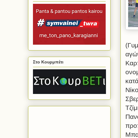
(Γυμ
αγώ
Στο Κουρμπέτι
Καρπ
ονο
κατ
Νίκο
Σβε
Τζί
Πανα
προ
Μπα