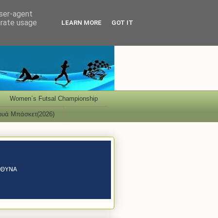
user-agent
erate usage
LEARN MORE
GOT IT
Women΄s Futsal Championship
ουά Μπάσκετ(2026)