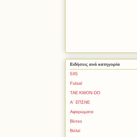
Ειδήσεις ανά κατηγορία
5Χ5
Futsal
TAE KWON-DO
Α΄ ΕΠΣΝΕ
Αφιερώματα
Βίντεο
Βόλεϊ