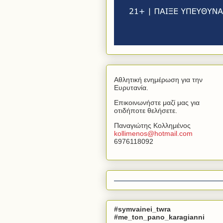
Αθλητική ενημέρωση για την
Ευρυτανία.
Επικοινωνήστε μαζί μας για
οτιδήποτε θελήσετε.
Παναγιώτης Κολλημένος
kollimenos
@
hotmail
.
com
6976118092
#symvainei_twra
#me_ton_pano_karagianni