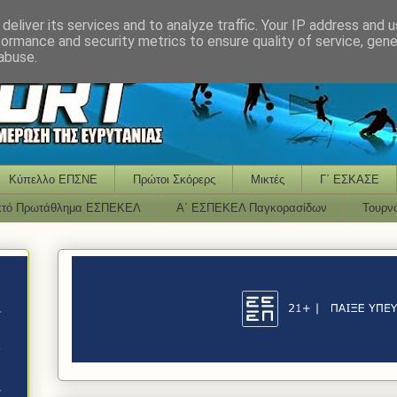
deliver its services and to analyze traffic. Your IP address and 
formance and security metrics to ensure quality of service, gen
abuse.
Κύπελλο ΕΠΣΝΕ
Πρώτοι Σκόρερς
Μικτές
Γ΄ ΕΣΚΑΣΕ
κτό Πρωτάθλημα ΕΣΠΕΚΕΛ
Α΄ ΕΣΠΕΚΕΛ Παγκορασίδων
Τουρν