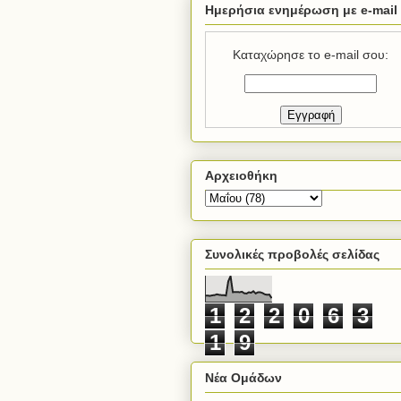
Ημερήσια ενημέρωση με e-mail
Καταχώρησε το e-mail σου:
Αρχειοθήκη
Συνολικές προβολές σελίδας
1
2
2
0
6
3
1
9
Νέα Ομάδων