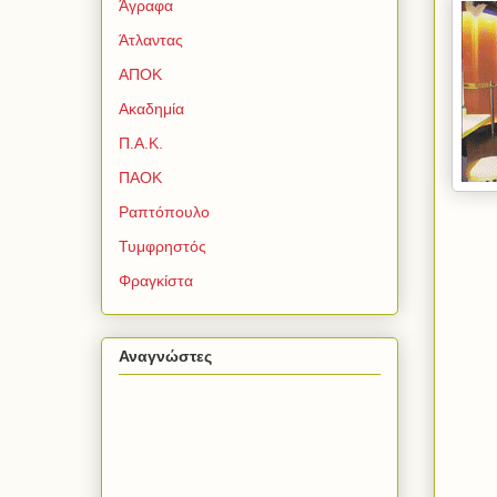
Άγραφα
Άτλαντας
ΑΠΟΚ
Ακαδημία
Π.Α.Κ.
ΠΑΟΚ
Ραπτόπουλο
Τυμφρηστός
Φραγκίστα
Αναγνώστες