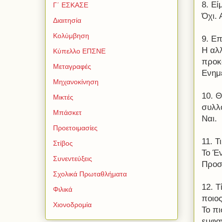
8. Ε
Γ΄ ΕΣΚΑΣΕ
Όχι.
Διαιτησία
Κολύμβηση
9. Επ
Η αλλ
Κύπελλο ΕΠΣΝΕ
προκ
Μεταγραφές
Ενημ
Μηχανοκίνηση
10. Θ
Μικτές
συλλ
Μπάσκετ
Ναι.
Προετοιμασίες
11. Τ
Στίβος
Το Έ
Συνεντεύξεις
Προσ
Σχολικά Πρωταθλήματα
12. Τ
Φιλικά
ποιο
Χιονοδρομία
Το πι
εμφαν