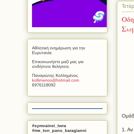
Τετά
Οδη
Σω
Αθλητική ενημέρωση για την
Ευρυτανία.
Επικοινωνήστε μαζί μας για
οτιδήποτε θελήσετε.
Παναγιώτης Κολλημένος
kollimenos
@
hotmail
.
com
6976118092
Ομάδ
#symvainei_twra
1. Αν
#me_ton_pano_karagianni