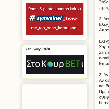
Στέλν
προχ
2. Δε
Ελέγχ
Απόφ
Ελέγ
Χαρα
Στο Κουρμπέτι
Σε π
e-mai
Επωνυ
3. Α
Αν δε
και δ
Πρέπ
σύμφω
https