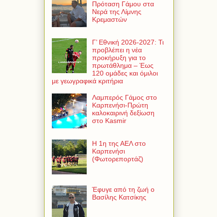
Πρόταση Γάμου στα
Νερά της Λίμνης
Κρεμαστών
Γ’ Εθνική 2026-2027: Τι
προβλέπει η νέα
προκήρυξη για το
πρωτάθλημα – Έως
120 ομάδες και όμιλοι
με γεωγραφικά κριτήρια
Λαμπερός Γάμος στο
Καρπενήσι-Πρώτη
καλοκαιρινή δεξίωση
στο Kasmir
Η 1η της ΑΕΛ στο
Καρπενήσι
(Φωτορεπορτάζ)
Έφυγε από τη ζωή ο
Βασίλης Κατσίκης