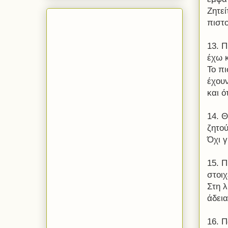
Ζητεί
πιστο
13. 
έχω 
Το πι
έχουν
και ό
14. Θ
ζητο
Όχι 
15. 
στοιχ
Στη 
άδει
16. 