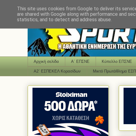
This site uses cookies from Google to deliver its servic
are shared with Google along with performance and secu
statistics, and to detect and address abuse.
Αρχική σελίδα
Α΄ ΕΠΣΝΕ
Κύπελλο ΕΠΣΝΕ
Α2΄ ΕΣΠΕΚΕΛ Κορασίδων
Μικτό Πρωτάθλημα ΕΣ