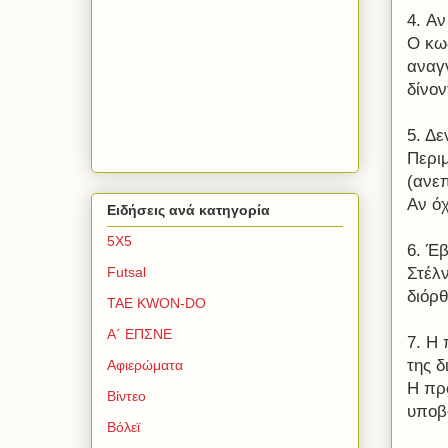
4. Αν
Ο κω
αναγν
δίνο
5. Δε
Περιμ
(ανε
Αν όχ
Ειδήσεις ανά κατηγορία
5Χ5
6. Έ
Στέλν
Futsal
διόρθ
TAE KWON-DO
Α΄ ΕΠΣΝΕ
7. Η
της δ
Αφιερώματα
Η πρ
Βίντεο
υποβο
Βόλεϊ